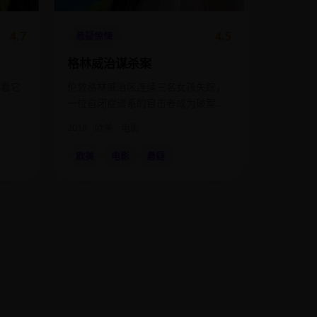
4.7
4.5
悬疑惊悚
格林威治谋杀案
跟着它
伦敦格林威治区连续三名女孩失踪，
。
一位自闭症谱系的目击者成为破案关
键。
2018
欧美
电影
欧美
电影
悬疑