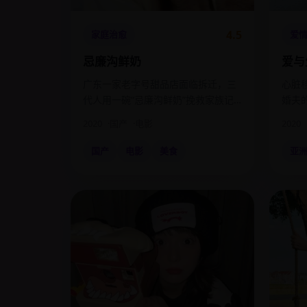
4.5
家庭治愈
爱
忌廉沟鲜奶
爱与
广东一家老字号甜品店面临拆迁，三
心脏
代人用一碗“忌廉沟鲜奶”挽救家族记
婚夫
忆。
2020
国产
电影
2020
国产
电影
美食
亚