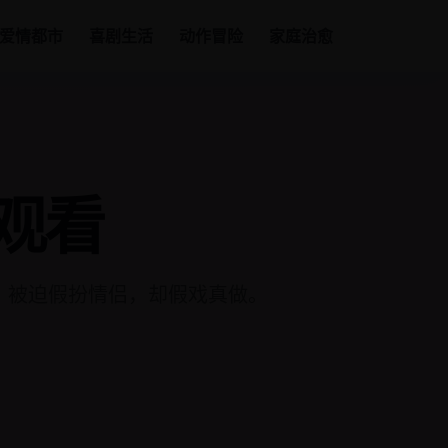
爱情都市
喜剧生活
动作冒险
家庭治愈
观看
，被迫假扮情侣，却假戏真做。