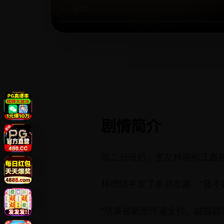
剧情简介
高二分班后，室友林晓和江直被
林晓随手发了条朋友圈：“我不
”结果被截图传遍全校，越描越