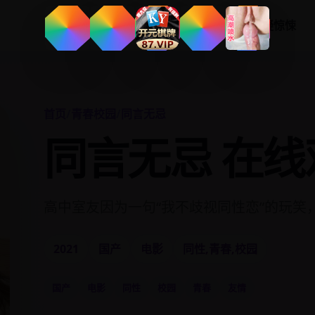
首页
分类
热播榜
悬疑惊悚
首页
/
青春校园
/
同言无忌
同言无忌 在线
高中室友因为一句“我不歧视同性恋”的玩笑
2021
国产
电影
同性,青春,校园
国产
电影
同性
校园
青春
友情