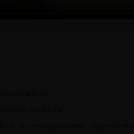
全班起哄“最有CP感”。
歧视同性恋，但我俩真不是。
黑之下，两人干脆破罐破摔假扮情侣，试图用夸张的“秀恩