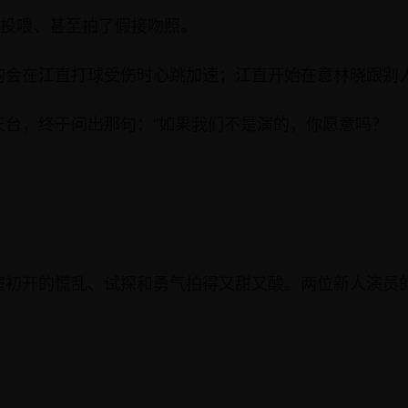
相投喂、甚至拍了假接吻照。
的会在江直打球受伤时心跳加速；江直开始在意林晓跟别
天台，终于问出那句：“如果我们不是演的，你愿意吗？
窦初开的慌乱、试探和勇气拍得又甜又酸。两位新人演员