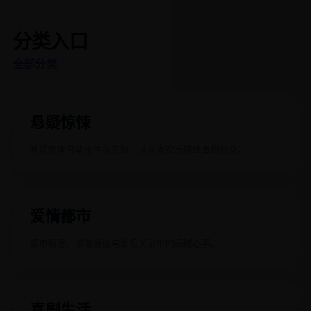
分类入口
全部分类
悬疑惊悚
悬疑推理与紧张气氛交织，适合喜欢反转故事的观众。
爱情都市
都市情感、浪漫邂逅与影视关系中的细腻心事。
喜剧生活