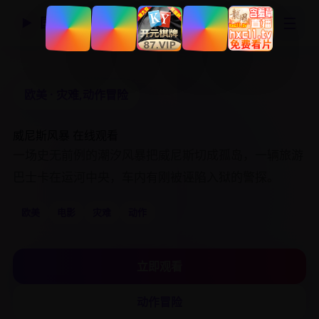
☰
国产精品视频网
▶
欧美 · 灾难,动作冒险
威尼斯风暴
在线观看
一场史无前例的潮汐风暴把威尼斯切成孤岛，一辆旅游
巴士卡在运河中央，车内有刚被诬陷入狱的警探。
欧美
电影
灾难
动作
立即观看
动作冒险