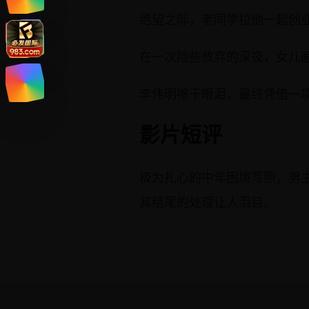
绝望之际，老同学拉他一起创
在一次险些放弃的深夜，女儿画
李伟明擦干眼泪，最终凭借一
影片短评
极为扎心的中年困境写照，男
其结尾的处理让人泪目。