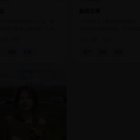
达
触底反弹
地下车场出现连环杀人案，唯一
一所农民工子弟学校的篮球队
是每具尸体手心都写着一个地
来的球鞋和废铁篮筐，打进全
九里达。
赛。
日韩
电影
2024
国产
电影
韩
电影
犯罪
国产
电影
运动