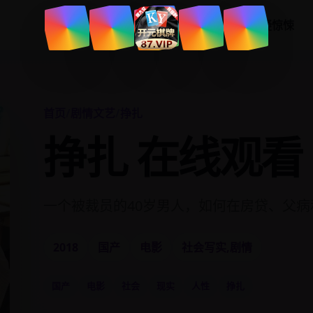
首页
分类
热播榜
悬疑惊悚
首页
/
剧情文艺
/
挣扎
挣扎 在线观看
一个被裁员的40岁男人，如何在房贷、父
2018
国产
电影
社会写实,剧情
国产
电影
社会
现实
人性
挣扎