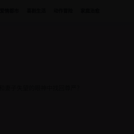
爱情都市
喜剧生活
动作冒险
家庭治愈
病和妻子失望的眼神中找回尊严？