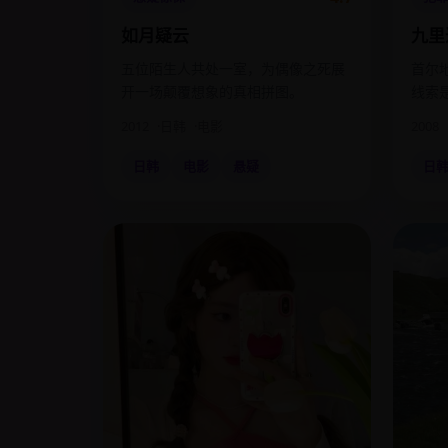
如月疑云
九里
五位陌生人共处一室，为偶像之死展
首尔
开一场颠覆想象的真相拼图。
线索
名：
2012
日韩
电影
2008
日韩
电影
悬疑
日