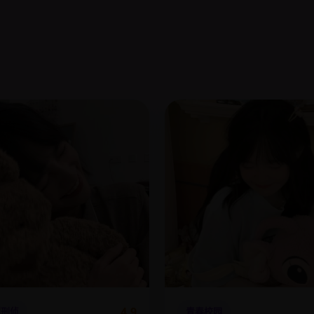
4.9
罪刑侦
青春校园