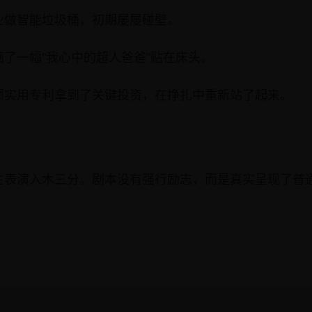
业做智能垃圾桶，初期屡屡碰壁。
了一幅“我心中的超人爸爸”贴在床头。
项实用专利拿到了关键投资，在挣扎中重新站了起来。
主表演入木三分。剧本没有强行励志，而是真实呈现了普