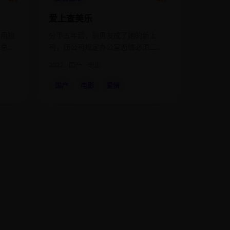
爱上查美乐
，用捡
分手五年后，前男友成了她的新上
国总决
司，而公司规定办公室恋情必须二选
一离职。
2022
国产
电影
国产
电影
爱情