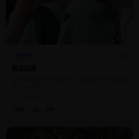
4.5
悬疑惊悚
极近边缘
谈判专家本想去天台劝解轻生者，却发现这个“轻生者”其实是
要引他入局的连环杀手。
2024
欧美
电影
欧美
电影
惊悚