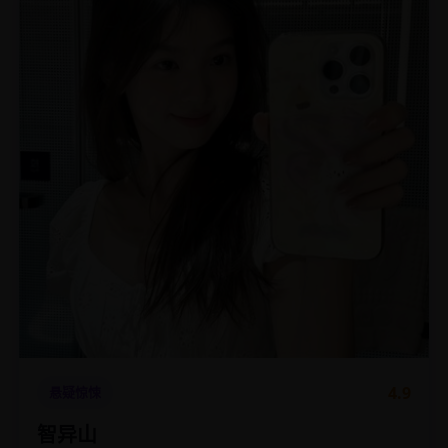
4.9
悬疑惊悚
智异山