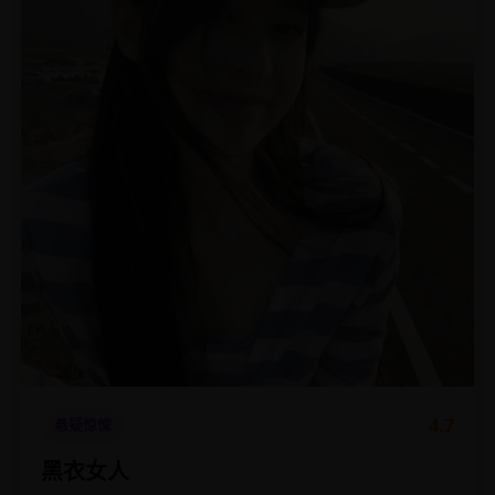
4.7
悬疑惊悚
黑衣女人