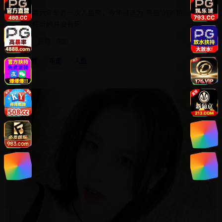
海岛每六年举办一次人鱼祭，今年被选为“祭品”的新娘，发现
上一任新娘并没有死。
2019
日韩
电影
日韩
电影
人鱼