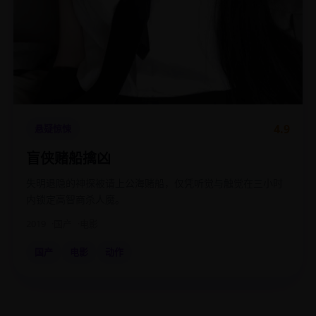
4.9
悬疑惊悚
盲侠赌船擒凶
失明退隐的神探被请上公海赌船，仅凭听觉与触觉在三小时
内锁定高智商杀人魔。
2019
国产
电影
国产
电影
动作