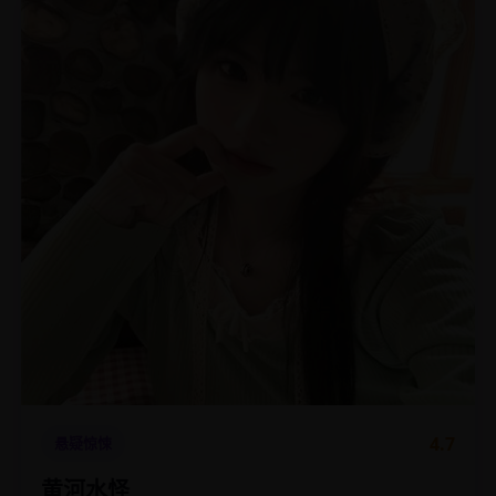
4.7
悬疑惊悚
黄河水怪