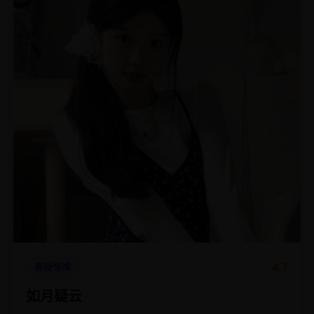
4.7
悬疑惊悚
如月疑云