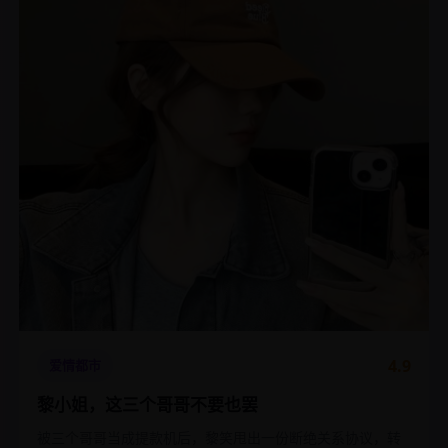
4.9
爱情都市
黎小姐，这三个哥哥不要也罢
被三个哥哥当成提款机后，黎笑甩出一份断绝关系协议，转