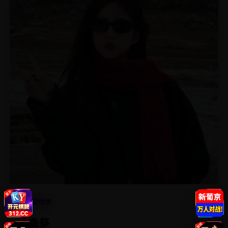
4.9
悬疑惊悚
人鱼祭