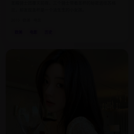
圣殿骑士团覆灭前夜，三个骑士带着圣杯的秘密逃往苏格
兰，却发现圣杯是一个活生生的小女孩。
2010
欧美
电影
欧美
电影
历史