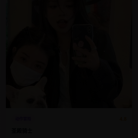
4.8
动作冒险
圣殿骑士