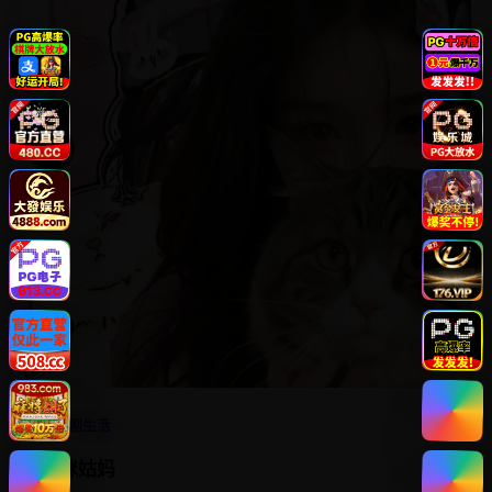
4.6
喜剧生活
玛咪姑妈