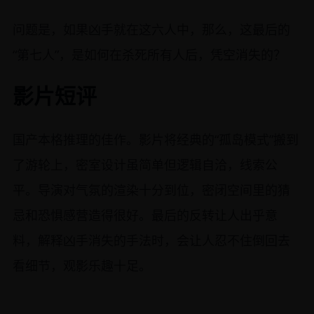
问题是，如果凶手就在这六人中，那么，这最后的
“第七人”，是如何在杀死所有人后，凭空消失的？
影片短评
国产本格推理的佳作。影片将经典的“孤岛模式”搬到
了游轮上，密室设计虽简单但逻辑自洽，线索公
平。导演对气氛的渲染十分到位，密闭空间里的猜
忌和恐惧感营造得很好。最后的反转让人出乎意
料，解释凶手消失的手法时，会让人忍不住倒回去
看细节，观影乐趣十足。