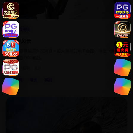
4.8
犯罪刑侦
穴界风云
一名盗墓贼意外挖通日本最大黑帮的地下金库，引发一连串
啼笑皆非的混战。
2011
日韩
电影
日韩
电影
喜剧