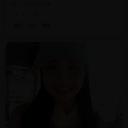
头认了全球首富当亲哥。
2024
国产
电影
国产
电影
爽剧