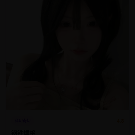
4.8
科幻奇幻
钢铁悍将