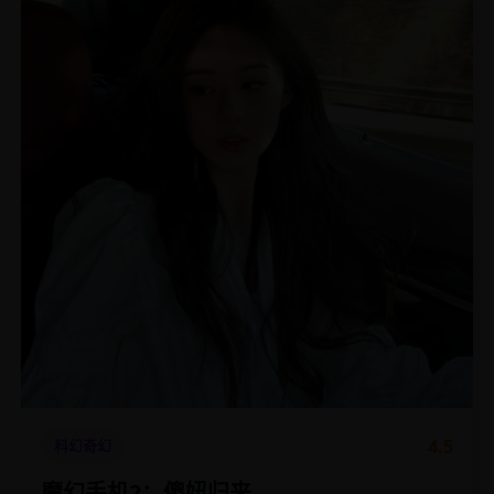
4.5
科幻奇幻
魔幻手机2：傻妞归来