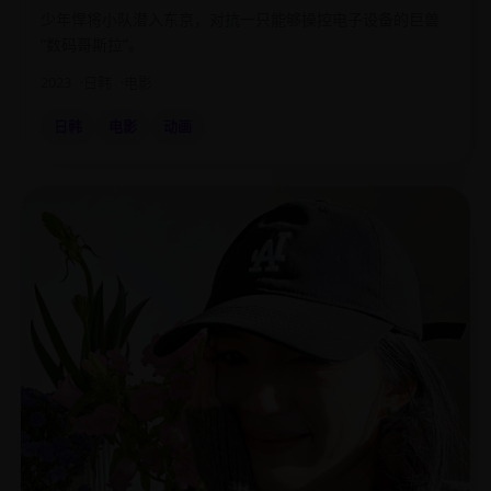
少年悍将小队潜入东京，对抗一只能够操控电子设备的巨兽
“数码哥斯拉”。
2023
日韩
电影
日韩
电影
动画