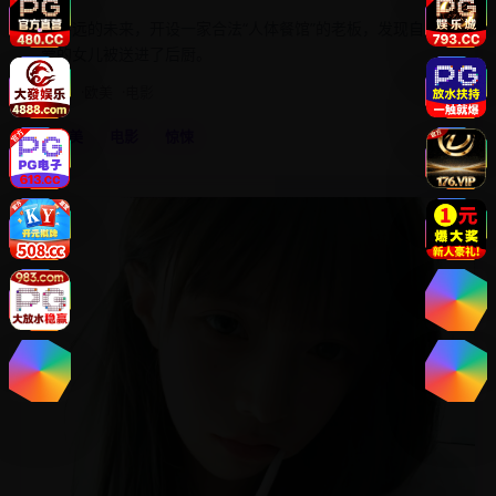
在不远的未来，开设一家合法“人体餐馆”的老板，发现自己最
爱的女儿被送进了后厨。
2016
欧美
电影
欧美
电影
惊悚