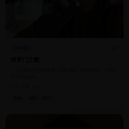
4.7
科幻奇幻
所罗门之歌
一名无神论考古学家根据《圣经·雅歌》的隐藏密码，寻找所
罗门王的宝藏。
2014
欧美
电影
欧美
电影
奇幻