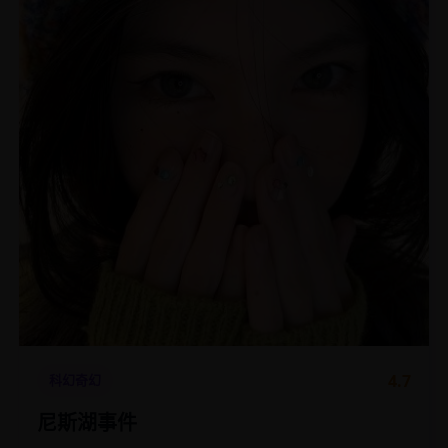
4.7
科幻奇幻
尼斯湖事件