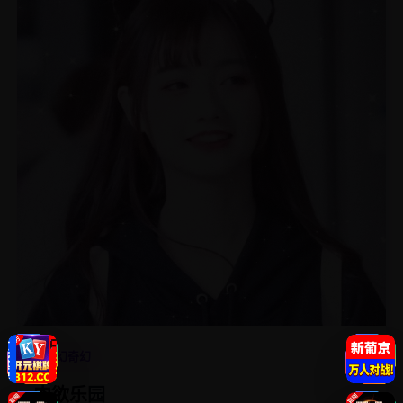
4.7
科幻奇幻
肉欲乐园