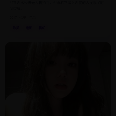
尼斯湖水怪被无人机拍到，但跟着它潜入湖底的人发现了时
间裂缝。
2017
欧美
电影
欧美
电影
科幻