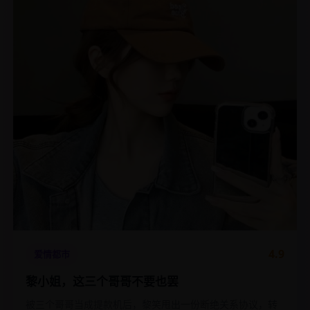
4.9
爱情都市
黎小姐，这三个哥哥不要也罢
被三个哥哥当成提款机后，黎笑甩出一份断绝关系协议，转