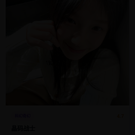
4.7
科幻奇幻
晶码战士