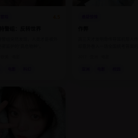
4.5
作冒险
悬疑惊悚
特警组：反转世界
作弊
特警组突然发现，人类才是被外
高三天才发明骨传导耳机帮人
秘密监护的“高危物种”。
却意外卷入一场全国统考答案
灭口案。
欧美
电影
2017
亚洲
电影
美
电影
科幻
亚洲
电影
校园