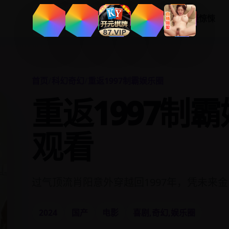
首页
分类
热播榜
悬疑惊悚
首页
/
科幻奇幻
/
重返1997制霸娱乐圈
重返1997制
观看
过气顶流肖阳意外穿越回1997年，凭未来
2024
国产
电影
喜剧,奇幻,娱乐圈