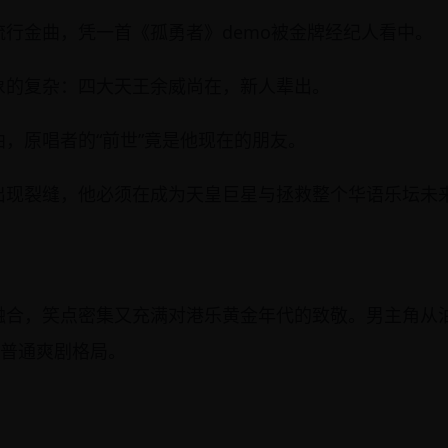
行金曲，凭一首《孤勇者》demo被金牌经纪人看中。
象的复杂：四大天王余威尚在，新人辈出。
，原唱者的“前世”竟是他现在的朋友。
出现裂缝，他必须在成为天皇巨星与拯救整个华语乐坛未
融合，笑点密集又充满对港乐黄金年代的致敬。男主角从
出普通爽剧格局。