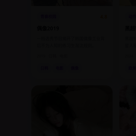
4.8
青春校园
动
偶像2019
黑超
一档选秀节目揭开了韩国偶像工业背
黑超
后不为人知的练习生淘汰规则。
星人
2019
日韩
电影
2024
日韩
电影
偶像
欧