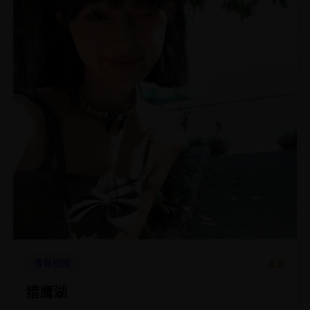
4.6
青春校园
猎鹰湖