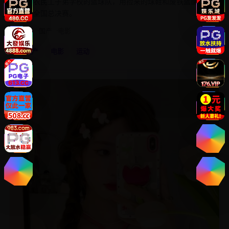
一所农民工子弟学校的篮球队，用捡来的球鞋和废铁篮筐，
打进全国总决赛。
2024
国产
电影
国产
电影
运动