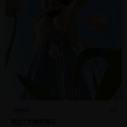
4.9
青春校园
芭比之狗狗奇遇记