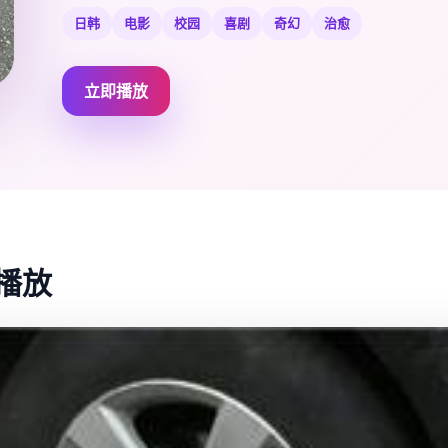
日韩
电影
校园
喜剧
奇幻
治愈
立即播放
播放