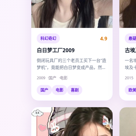
4.9
科幻奇幻
悬
白日梦工厂2009
古埃
倒闭玩具厂的三个老员工买下一台“造
一名
梦机”，竟能把白日梦变成产品，然后
埃及
麻烦来了。
认知
2009
国产
电影
2015
国产
电影
喜剧
欧