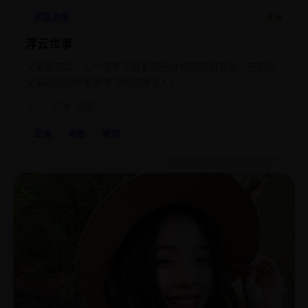
4.6
家庭治愈
浮云世事
父亲患癌后，三个常年不联系的兄妹被迫回到老屋，在照顾
父亲的过程中重新学习如何做家人。
2015
亚洲
电影
亚洲
电影
家庭