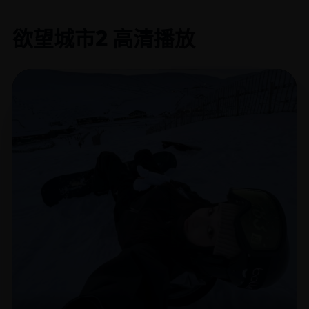
欲望城市2 高清播放