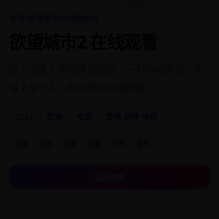
首页
/
爱情都市
/
欲望城市2
欲望城市2 在线观看
四个闺蜜十年后再聚纽约，一封神秘来信，引
爆了每个人心底沉睡的欲望炸弹。
2012
欧美
电影
爱情,剧情,情感
欧美
电影
爱情
欲望
女性
都市
立即播放