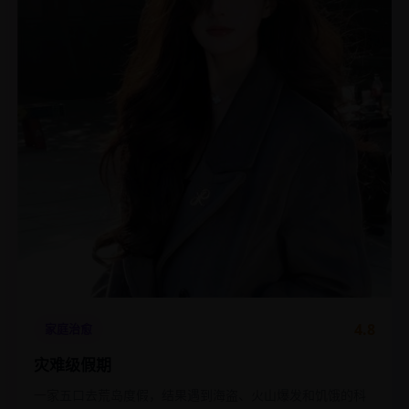
4.8
家庭治愈
灾难级假期
一家五口去荒岛度假，结果遇到海盗、火山爆发和饥饿的科