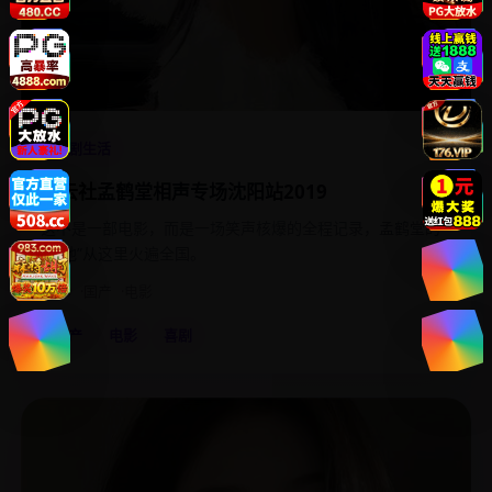
4.9
喜剧生活
德云社孟鹤堂相声专场沈阳站2019
这不是一部电影，而是一场笑声核爆的全程记录，孟鹤堂的
“盘他”从这里火遍全国。
2019
国产
电影
国产
电影
喜剧