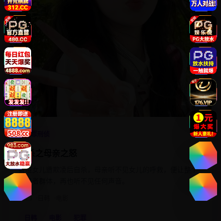
4.7
犯罪刑侦
默杀之母亲之怒
聋哑女儿遭欺凌后自杀，母亲听不见女儿的呼救，便让整个
施暴者群体，再也听不见任何声音。
2023
日韩
电影
日韩
电影
犯罪