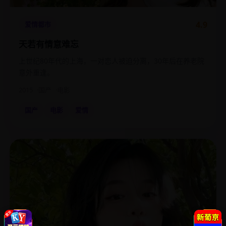
4.9
爱情都市
天若有情意难忘
上世纪80年代的上海，一对恋人被迫分离，30年后在养老院
意外重逢。
2015
国产
电影
国产
电影
爱情