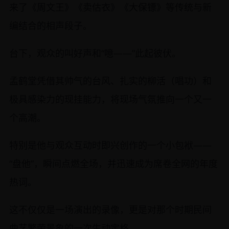
来了《周文王》《卖估衣》《大保镖》等传统与新
编结合的相声段子。
台下，观众的叫好声和“噫——”此起彼伏。
孟鹤堂凭借其帅气的台风、扎实的柳活（唱功）和
极具感染力的现挂能力，将现场气氛推向一个又一
个高潮。
特别是他与观众互动时即兴创作的一个小包袱——
“盘他”，瞬间点燃全场，并迅速成为席卷全网的年度
热词。
这不仅仅是一场演出的录像，更是对那个时期民间
曲艺繁荣景象的一次生动定格。