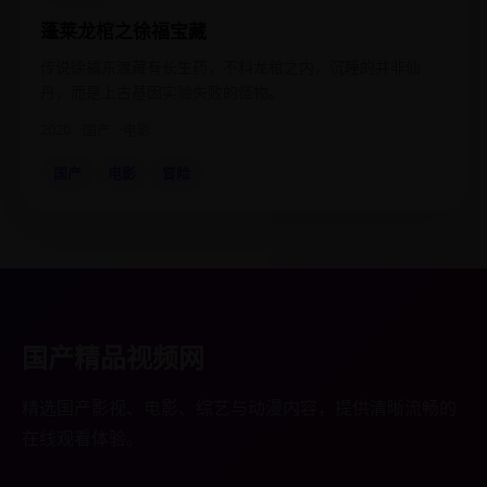
蓬莱龙棺之徐福宝藏
传说徐福东渡藏有长生药，不料龙棺之内，沉睡的并非仙
丹，而是上古基因实验失败的怪物。
2020
国产
电影
国产
电影
冒险
国产精品视频网
精选国产影视、电影、综艺与动漫内容，提供清晰流畅的
在线观看体验。