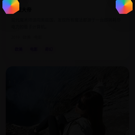
奥兹大帝
现代魔术师误闯奥兹国，发现所有魔法都源于一台即将耗尽
电力的量子计算机。
2019
欧美
电影
欧美
电影
奇幻