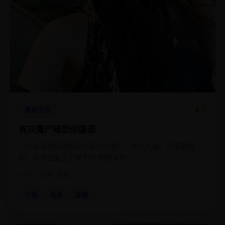
4.7
喜剧生活
有只僵尸暗恋你国语
一只从清朝穿越到现代首尔的僵尸，不吃人脑，只爱看韩
剧，并疯狂爱上了楼下的“野蛮女友”。
2011
日韩
电影
日韩
电影
爱情