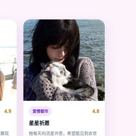
4.9
4.8
爱情都市
星星祈愿
，展现
她每天向流星许愿，希望能见到去世