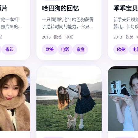
照片
哈巴狗的回忆
乖乖宝贝
给他一本相
一只倔强的老年哈巴狗获得
新手夫妇领
，照片里的人
了逆转时间的能力，它只想
婴儿，但每
当时的真心
回到过去，再吃一口主人给
里，都会传
影
2016
欧美
电影
2013
欧美
的冰淇淋。
话声。
奇幻
欧美
电影
家庭
欧美
电