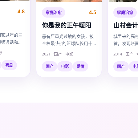
4.8
4.5
家庭治愈
家庭治愈
你是我的正午暖阳
山村会计
回家过年的三
患有严重光过敏的女孩，被
城里来的高
视频通话和独
全校最“热”的篮球队长用十
贫，发现账
亲上演了一出
二场正午约会治愈。
钱，而这五
影
2021
国产
电影
2014
国产
端年夜饭。
个村子的秘
喜剧
国产
电影
爱情
国产
电