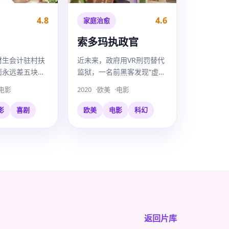
4.8
4.6
家庭治愈
索多玛执政官
材生会计驻村扶
近未来，政府用VR刑罚替代
面永远差五块
监狱，一名前黑客发现“虚拟
块钱背后藏着一
服刑”中的受刑人，身体正在
电影
2020
欧美
电影
密。
现实死去。
影
喜剧
欧美
电影
科幻
返回片库