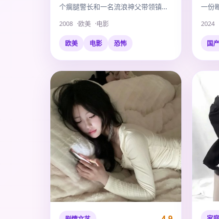
个瘸腿警长和一名流浪神父带领镇民
一份
杀出一条血路。
富当
2008
欧美
电影
2024
欧美
电影
恐怖
国
4.9
家
剧情文艺