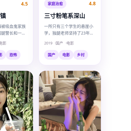
4.8
4.5
家庭治愈
三寸粉笔系深山
镇
一所只有三个学生的悬崖小
镇被吸血鬼家族
学，独腿老师坚持了23年，
瘸腿警长和一名
直到那块用了无数遍的粉笔
领镇民杀出一条
2019
国产
电影
电影
头再也握不住。
国产
电影
乡村
影
恐怖