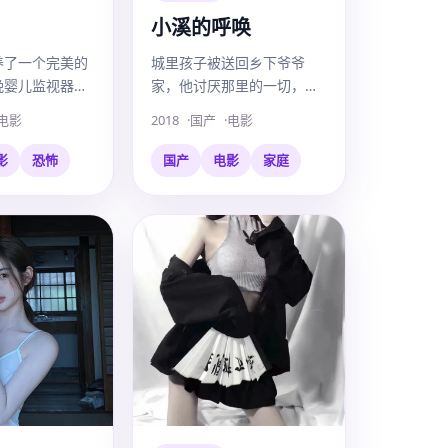
小溪的呼唤
养了一个完美的
城里孩子被送回乡下爷爷
晚婴儿监视器
家，他讨厌那里的一切，直
出中年男人的对
到他在后山的小溪里，看到
电影
2018
国产
电影
了已经去世的爸爸。
影
恐怖
国产
电影
家庭