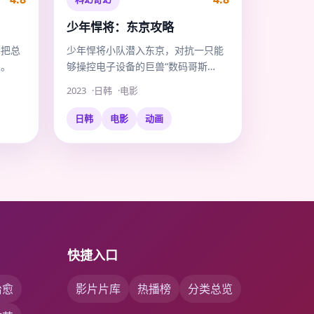
少年悍将：东京攻略
手把总
少年悍将小队潜入东京，对抗一只能
人。
够操控电子设备的巨兽“数码哥斯
拉”。
2023
日韩
电影
日韩
电影
动画
快捷入口
治愈
影片片库
热播榜
分类总览