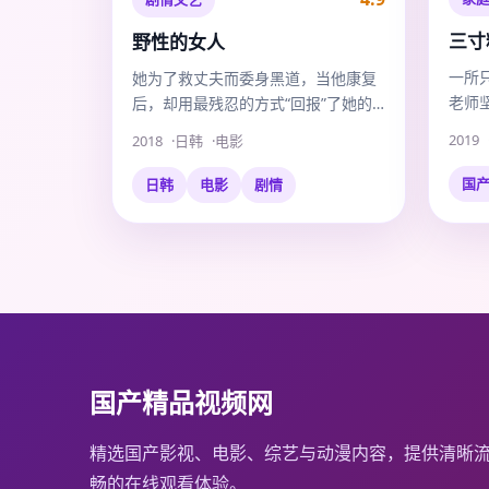
三寸
野性的女人
一所
她为了救丈夫而委身黑道，当他康复
老师
后，却用最残忍的方式“回报”了她的
遍的
爱。
2019
2018
日韩
电影
国
日韩
电影
剧情
国产精品视频网
精选国产影视、电影、综艺与动漫内容，提供清晰
畅的在线观看体验。