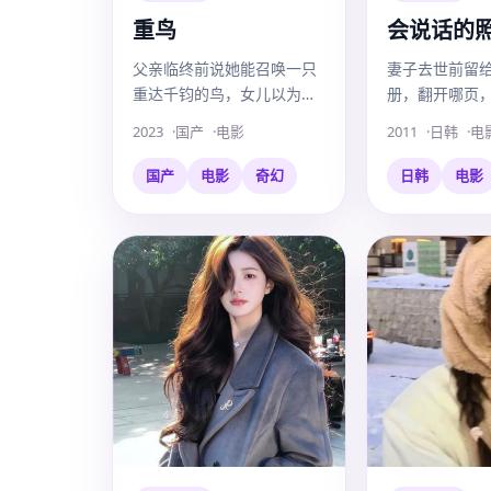
重鸟
会说话的
父亲临终前说她能召唤一只
妻子去世前留
重达千钧的鸟，女儿以为是
册，翻开哪页
疯话，直到整栋楼开始下
就会开口说出
2023
国产
电影
2011
日韩
电
沉。
话。
国产
电影
奇幻
日韩
电影