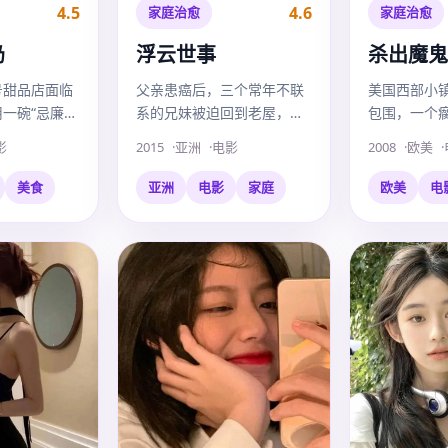
4.5
4.6
家庭治愈
家庭治愈
奶
浮云世事
杀出魔鬼
号甜品店面临
父亲患癌后，三个常年不联
美国西部小
一碗“忌廉沟
系的兄妹被迫回到老屋，在
包围，一个
记忆。
照顾父亲的过程中重新学习
流浪神父带
影
2015
亚洲
电影
2008
欧美
如何做家人。
血路。
美食
亚洲
电影
家庭
欧美
电