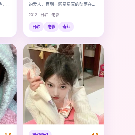
争，只
的爱人，直到一颗星星真的坠落在她
窗前。
2012
日韩
电影
日韩
电影
奇幻
4.8
4.8
科幻奇幻