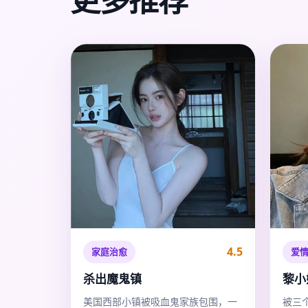
4.5
家庭治愈
爱
杀出魔鬼镇
黎小
美国西部小镇被吸血鬼家族包围，一
被三