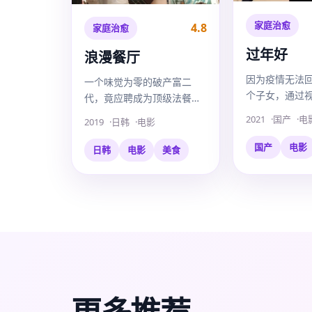
家庭治愈
4.8
家庭治愈
过年好
浪漫餐厅
因为疫情无法
一个味觉为零的破产富二
个子女，通过
代，竟应聘成为顶级法餐厅
自在家的老父
的实习生，只为追回爱吃的
2021
国产
电
2019
日韩
电影
啼笑皆非的云
前女友。
国产
电影
日韩
电影
美食
更多推荐