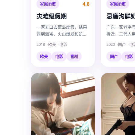
4.8
家庭治愈
家庭治愈
灾难级假期
忌廉沟鲜
一家五口去荒岛度假，结果
广东一家老字
遇到海盗、火山爆发和饥饿
拆迁，三代人用
的科莫多龙。
鲜奶”挽救家族
2018
欧美
电影
2020
国产
电
欧美
电影
喜剧
国产
电影