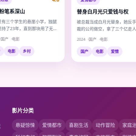
粉笔系深山
替身白月光只爱钱与权
只有三个学生的悬崖小学，独腿
被总裁当成白月光替身，她反
坚持了23年，直到那块用了无数
裁的公司做空，拿了三个亿走
粉笔头再也握不住。
国产
电影
2024
国产
电影
产
电影
乡村
国产
电影
爱情
影片分类
悬疑惊悚
爱情都市
喜剧生活
动作冒险
家庭
流