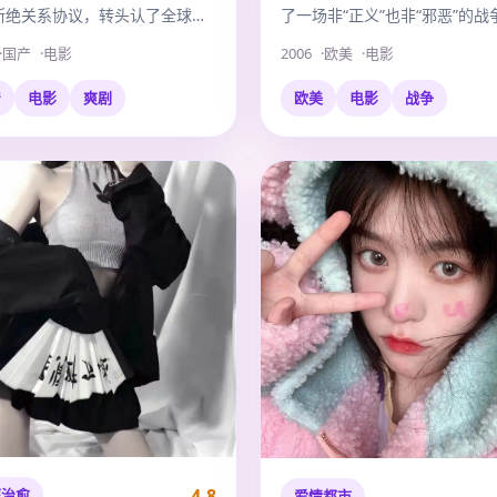
断绝关系协议，转头认了全球首
了一场非“正义”也非“邪恶”的战
亲哥。
有普通人的绝望。
国产
电影
2006
欧美
电影
产
电影
爽剧
欧美
电影
战争
4.8
庭治愈
爱情都市