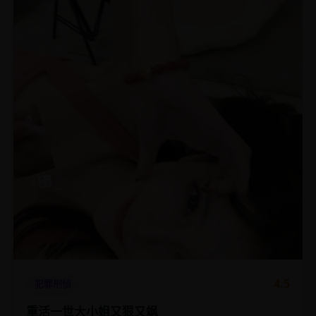
4.5
犯罪刑侦
重活一世大小姐又狠又飒