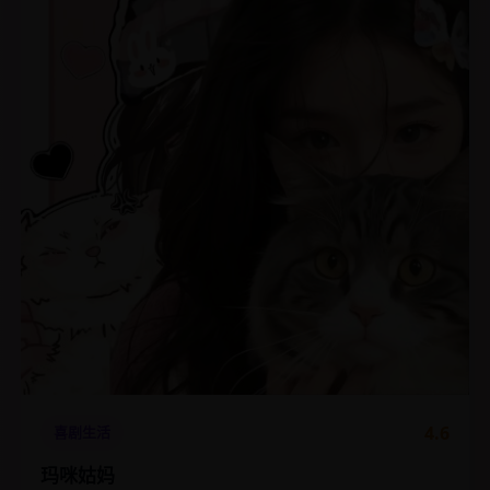
4.6
喜剧生活
玛咪姑妈