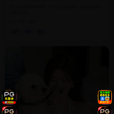
前世被渣男和继妹害死，重生回订婚宴当天，她当着全城名
流撕毁婚书。
2024
国产
电影
国产
电影
重生