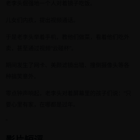
老李头倔强地一个人对着镜子吃饭。
儿女们内疚，提出视频通话。
于是老李头举着手机，教他们做菜，看着他们吃外
卖，甚至通过视频“云碰杯”。
期间发生了网卡、美颜滤镜出错、撞倒摄像头等各
种搞笑意外。
零点钟声响起，老李头对着屏幕里的孩子们说：“只
要心里有家，在哪都是过年。
”
影片短评