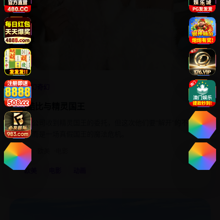
4.6
科幻奇幻
史酷比与精灵国王
神秘公司收到精灵国王的委托，但这次他们要“解开”的不是谜
题，而是一场真假国王的魔法危机。
2024
欧美
电影
欧美
电影
动画