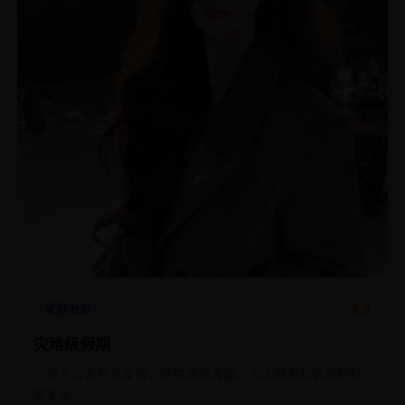
4.8
家庭治愈
灾难级假期
一家五口去荒岛度假，结果遇到海盗、火山爆发和饥饿的科
莫多龙。