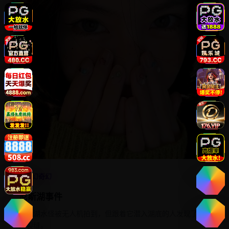
4.7
科幻奇幻
尼斯湖事件
尼斯湖水怪被无人机拍到，但跟着它潜入湖底的人发现了时
间裂缝。