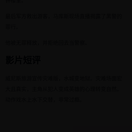
钟楼里。
最后军方救出游客，马库斯现场直播揭露了黑警的
罪行。
他被无罪释放，并拒绝回去当警察。
影片短评
威尼斯旅游宣传灾难版，水城变地狱。灾难场面宏
大且真实，主角从犯人变成英雄的心理转变自然。
动作戏水上水下交替，非常过瘾。