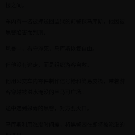
楼之间。
车内有一名被押送回监狱的前警探马库斯，他因被
黑警陷害而判刑。
风暴中，看守淹死，马库斯恢复自由。
但他没有逃走，而是组织游客自救。
他用公交车内零件制作信号枪和简易皮筏，带着游
客穿越被洪水淹没的圣马可广场。
途中遇到躲雨的黑警，对方要灭口。
马库斯利用涨潮时间差，将黑警困在即将被淹没的