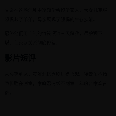
父亲在这场混乱中逐渐学会倾听家人，大女儿克服
恐惧救了弟弟，母亲展现了强悍的生存技能。
最终他们用自制的竹筏漂流三天获救，虽狼狈不
堪，但家庭关系彻底修复。
影片短评
从头笑到尾，灾难混搭喜剧玩得飞起。特效虽不精
致但胜在创意，家庭温情线不刻意。年度合家欢首
选。