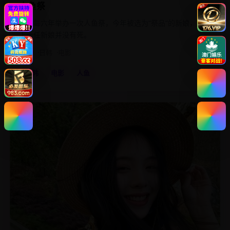
人鱼祭
海岛每六年举办一次人鱼祭，今年被选为“祭品”的新娘，发现
上一任新娘并没有死。
2019
日韩
电影
日韩
电影
人鱼