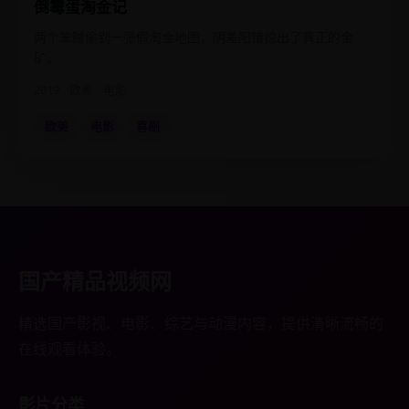
倒霉蛋淘金记
两个笨贼偷到一张假淘金地图，阴差阳错挖出了真正的金
矿。
2019
欧美
电影
欧美
电影
喜剧
国产精品视频网
精选国产影视、电影、综艺与动漫内容，提供清晰流畅的
在线观看体验。
影片分类