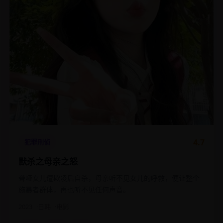
4.7
犯罪刑侦
默杀之母亲之怒
聋哑女儿遭欺凌后自杀，母亲听不见女儿的呼救，便让整个
施暴者群体，再也听不见任何声音。
2023
日韩
电影