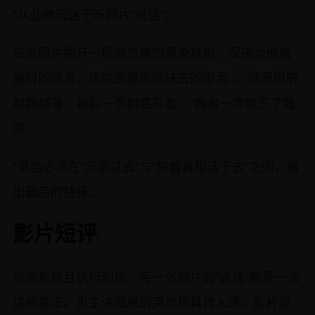
”从此他沉迷于听照片“说话”。
每张照片揭开一段被忽略的温柔真相：深夜为他盖
被时的叹息，医院走廊偷偷抹去的眼泪……然而相册
越翻越薄，最后一页封底写着：“再看一次就忘了我
吧。
”俊浩必须在“沉溺过去”与“带着真相活下去”之间，做
出最后的抉择。
影片短评
设定新颖且执行到位，每一张照片的“说话”都是一次
情感暴击。男主演细腻的哭戏极具代入感。影片没