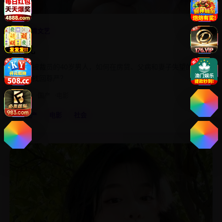
4.9
剧情文艺
挣扎
一个被裁员的40岁男人，如何在房贷、父病和妻子失望的眼
神中找回尊严？
2018
国产
电影
国产
电影
社会