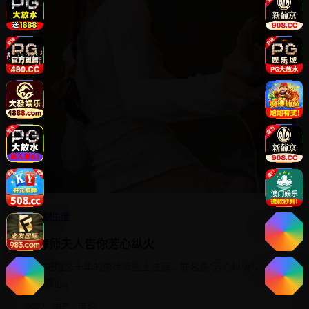
4.6
喜剧生活
顾律师夫人告你芳心纵火
女主把暗恋十年的男律师告上法庭，罪名是“芳心纵火”，索赔
一颗真心。
2022
国产
电影