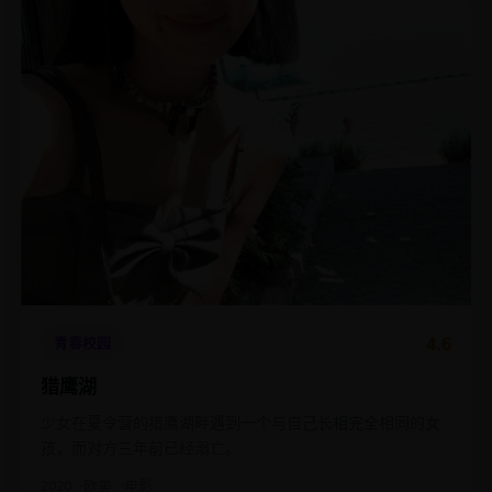
4.6
青春校园
猎鹰湖
少女在夏令营的猎鹰湖畔遇到一个与自己长相完全相同的女
孩，而对方三年前已经溺亡。
2020
欧美
电影