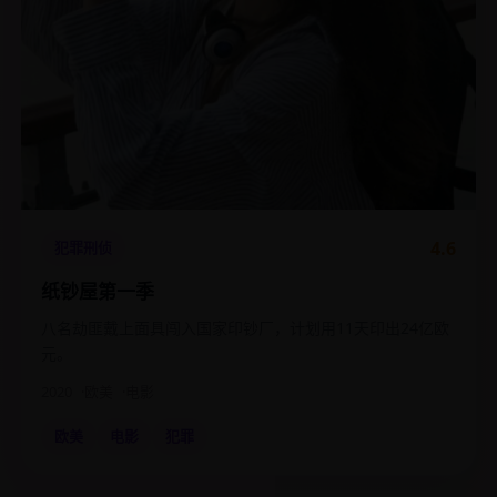
4.6
犯罪刑侦
纸钞屋第一季
八名劫匪戴上面具闯入国家印钞厂，计划用11天印出24亿欧
元。
2020
欧美
电影
欧美
电影
犯罪