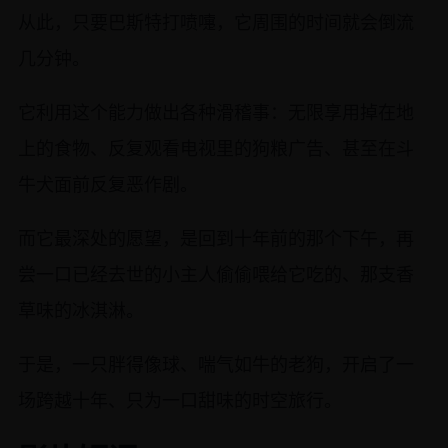
从此，只要巴斯特打喷嚏，它周围的时间就会倒流
几分钟。
它利用这个能力做出各种滑稽事：无限享用掉在地
上的食物、反复观看电视里的狗粮广告、甚至在斗
牛犬面前反复恶作剧。
而它最深处的愿望，是回到十年前的那个下午，再
尝一口已经去世的小主人偷偷喂给它吃的、那支香
草味的冰淇淋。
于是，一只胖得像球、喘气如牛的老狗，开启了一
场跨越十年、只为一口甜味的时空旅行。