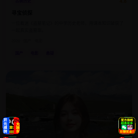
4.8
古装历史
寻宝侦探
一位着迷《盗墓笔记》的中学历史老师，用课本知识破获了
一起真实盗墓案。
2020
国产
电影
国产
电影
悬疑