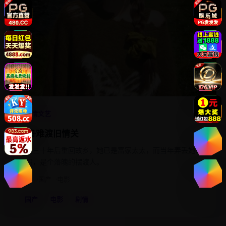
4.8
剧情文艺
轻舟难渡旧情关
被拐三十年后重回故乡，她已是富家太太，而当年弄丢她的
哥哥，是个落魄的摆渡人。
2023
国产
电影
国产
电影
剧情