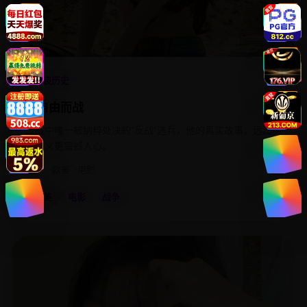
4.8
古装历史
为自由而战
二战中唯一被纳粹处决的“反战”逃兵，他的真实故事，远比英
雄主义更震撼人心。
2020
欧美
电影
欧美
电影
战争