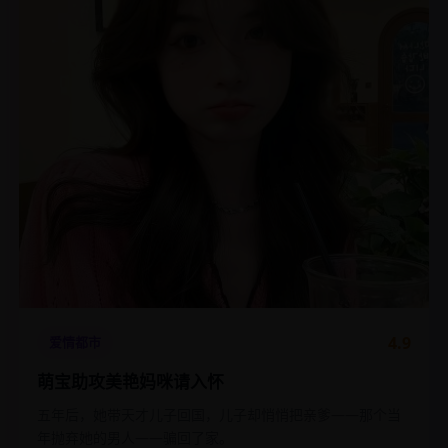
4.9
爱情都市
萌宝助攻美艳妈咪请入怀
五年后，她带天才儿子回国，儿子却悄悄把亲爹——那个当
年抛弃她的男人——骗回了家。