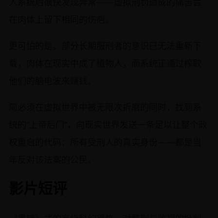
入系统后很快发现异常——虚拟刑罚造成的痛苦会
在肉体上留下相同的伤疤。
更可怕的是，部分长期服刑者的意识已无法重新下
载，肉体在现实中成了植物人，而系统正通过榨取
他们的脑电波来赚钱。
简必须在虚拟世界中被无限次折磨的同时，找到系
统的“上帝后门”，向现实世界发送一条足以让整个政
权重启的代码：所有受刑人的真实身份——都是当
年反对该法案的公民。
影片短评