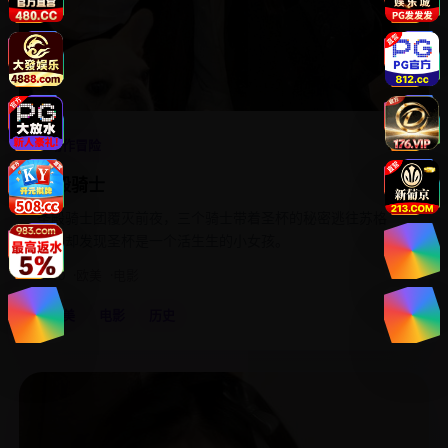
4.8
动作冒险
圣殿骑士
圣殿骑士团覆灭前夜，三个骑士带着圣杯的秘密逃往苏格
兰，却发现圣杯是一个活生生的小女孩。
2010
欧美
电影
欧美
电影
历史