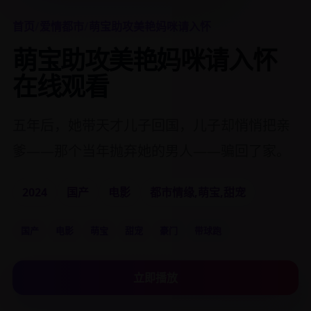
首页
/
爱情都市
/
萌宝助攻美艳妈咪请入怀
萌宝助攻美艳妈咪请入怀
在线观看
五年后，她带天才儿子回国，儿子却悄悄把亲
爹——那个当年抛弃她的男人——骗回了家。
2024
国产
电影
都市情缘,萌宝,甜宠
国产
电影
萌宝
甜宠
豪门
带球跑
立即播放