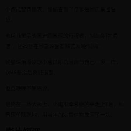
小南瓜智商爆表，偷偷查到了亲爹是顾氏集团总
裁。
他用儿童手表黑进顾景琛的行程表，制造各种“偶
遇”，还故意在顾景琛面前喊姜晚晚“妈妈”。
顾景琛渐渐发现小南瓜眼角泪痣与自己一模一样，
DNA鉴定后疯狂追妻。
但姜晚晚不愿原谅。
最终在一场大秀上，小南瓜牵着她的手走上T台，顾
景琛单膝跪地，用当年的定情信物挽回了一切。