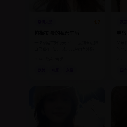
4.7
剧情文艺
家
帕梅拉·曼的私密午后
重鸟
一位家庭主妇每天下午三点到五点把
父亲
自己锁在书房，丈夫以为她有外遇，
的鸟
她在写。
开始
2014
欧美
电影
2023
欧美
电影
女性
国