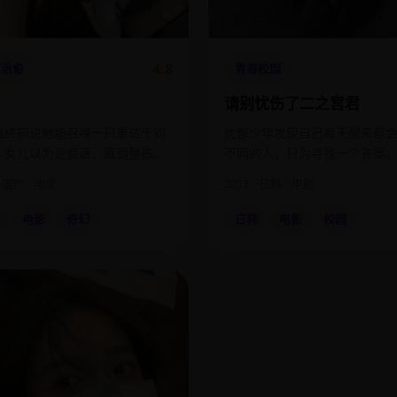
4.8
庭治愈
青春校园
请别忧伤了二之宫君
临终前说她能召唤一只重达千钧
忧郁少年发现自己每天醒来都
，女儿以为是疯话，直到整栋楼
不同的人，只为寻找一个答案
下沉。
国产
电影
2013
日韩
电影
产
电影
奇幻
日韩
电影
校园