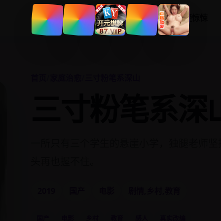
首页
分类
热播榜
悬疑惊悚
首页
/
家庭治愈
/
三寸粉笔系深山
三寸粉笔系深
一所只有三个学生的悬崖小学，独腿老师坚
头再也握不住。
2019
国产
电影
剧情,乡村,教育
国产
电影
乡村
教育
感人
真实改编