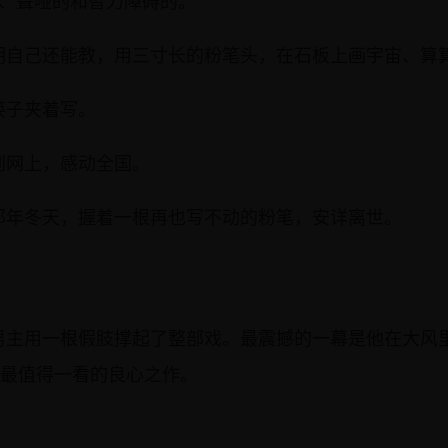
的、聋哑的和智力障碍的。
明自己还能教，用三寸长的粉笔头，在石板上画宇宙、算
筷子夹着写。
到网上，感动全国。
那年冬天，握着一根再也写不动的粉笔，安详离世。
男主用一根假肢撑起了整部戏。最震撼的一幕是他在大风
度最值得一看的良心之作。