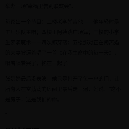
举办一场“幸福里告别联欢会”。
每家出一个节目：二楼老李弹吉他——他年轻时是
工厂乐队主唱；四楼王阿姨跳广场舞；三楼的小学
生表演魔术——每次都穿帮；五楼那对正在闹离婚
的夫妻被逼着唱了一首《在我生命中的每一天》，
唱着唱着哭了，抱在一起了。
张奶奶最后没表演，她只是打开了每一户的门，让
所有人在空荡荡的房间里最后走一遍，她说：“这不
是房子，这是我们的命。
”