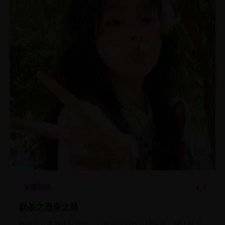
4.7
犯罪刑侦
默杀之母亲之怒
聋哑女儿遭欺凌后自杀，母亲听不见女儿的呼救，便让整个