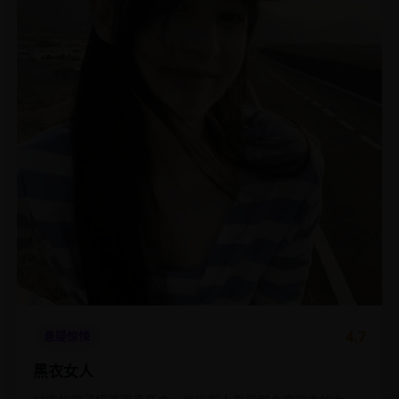
4.7
悬疑惊悚
黑衣女人