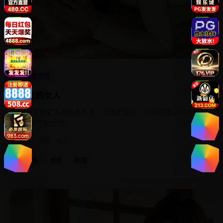
4.9
剧情文艺
野性的女人
她为了救丈夫而委身黑道，当他康复后，却用最残忍的方式
“回报”了她的爱。
2018
日韩
电影
日韩
电影
剧情