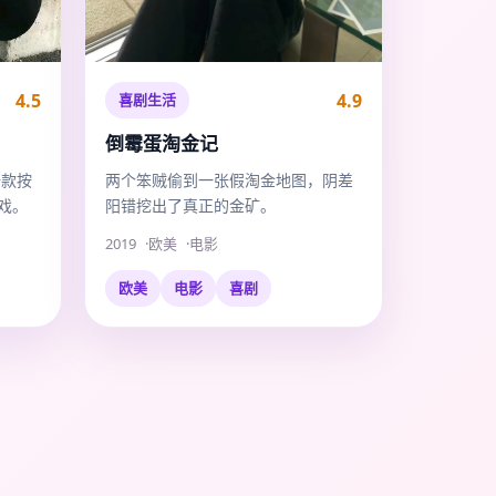
4.5
4.9
喜剧生活
倒霉蛋淘金记
一款按
两个笨贼偷到一张假淘金地图，阴差
戏。
阳错挖出了真正的金矿。
2019
欧美
电影
欧美
电影
喜剧