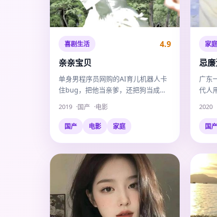
4.9
喜剧生活
家
亲亲宝贝
忌廉
单身男程序员网购的AI育儿机器人卡
广东
住bug，把他当亲爹，还把狗当成弟
代人
弟。
忆。
2019
国产
电影
2020
国产
电影
家庭
国