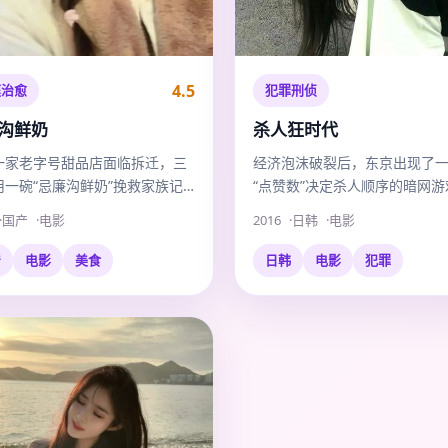
4.5
庭治愈
犯罪刑侦
沟鲜奶
杀人狂时代
一家老字号甜品店面临拆迁，三
经济泡沫破裂后，东京出现了
用一碗“忌廉沟鲜奶”挽救家族记
“点赞数”决定杀人顺序的暗网游
国产
电影
2016
日韩
电影
产
电影
美食
日韩
电影
犯罪