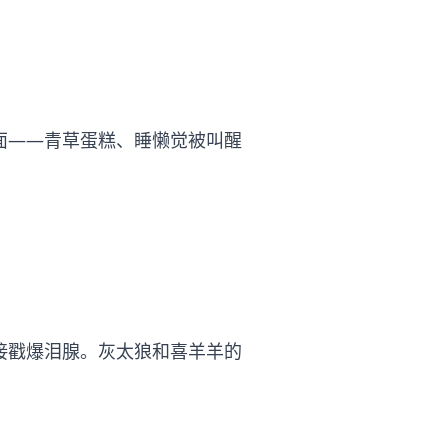
。
面——青草蛋糕、睡懒觉被叫醒
。
接戳爆泪腺。灰太狼和喜羊羊的