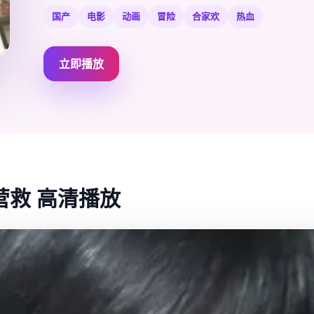
国产
电影
动画
冒险
合家欢
热血
立即播放
救 高清播放