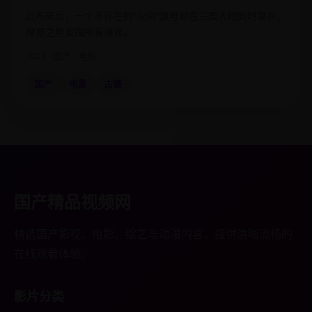
吕布死后，一个不存在的“火凤”旗号却在三国大地同时举兵，
燎原之势直指所有诸侯。
2023
国产
电影
国产
电影
古装
国产精品视频网
精选国产影视、电影、综艺与动漫内容，提供清晰流畅的
在线观看体验。
影片分类