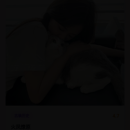
4.7
古装历史
火凤燎原