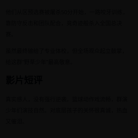
他们从区预选赛被屠杀50分开始，一路咬牙训练，
靠防守反击和团队配合，竟奇迹般杀入全国总决
赛。
虽然最终输给了专业体校，但全场观众起立鼓掌，
给这群“野草少年”最高敬意。
影片短评
真实感人，没有强行逆袭。篮球动作戏流畅，群演
少年们演技自然。对底层孩子的关怀很真诚，热血
又催泪。