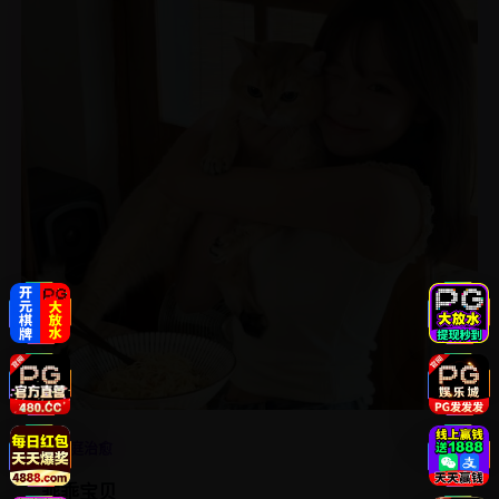
4.5
家庭治愈
乖乖宝贝