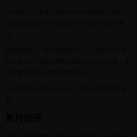
与此同时，一名失忆的年轻军司马受命潜入调查，
发现自己竟能下意识地破解“火凤”的每一道战术指
令。
随着真相逼近，他惊恐地意识到——这支军队的统
帅并非活人，而是吕布死前留下的“战术AI人偶”，正
执行着“灭尽不义诸侯”的终极指令。
一场超越时代的智斗与武斗，在漫天火箭中拉开帷
幕。
影片短评