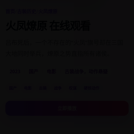
首页
/
古装历史
/
火凤燎原
火凤燎原 在线观看
吕布死后，一个不存在的“火凤”旗号却在三国
大地同时举兵，燎原之势直指所有诸侯。
2023
国产
电影
古装战争，动作悬疑
国产
电影
古装
战争
权谋
硬核动作
立即播放