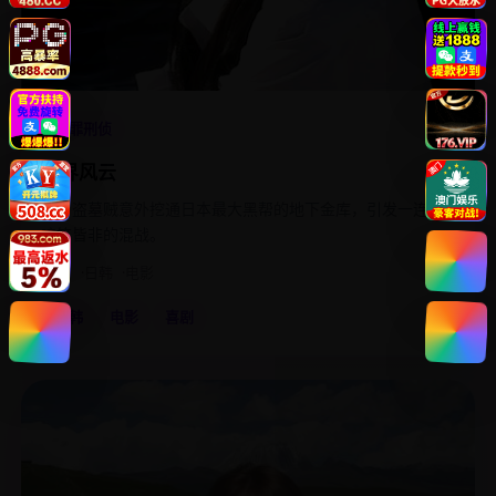
4.8
犯罪刑侦
穴界风云
一名盗墓贼意外挖通日本最大黑帮的地下金库，引发一连串
啼笑皆非的混战。
2011
日韩
电影
日韩
电影
喜剧