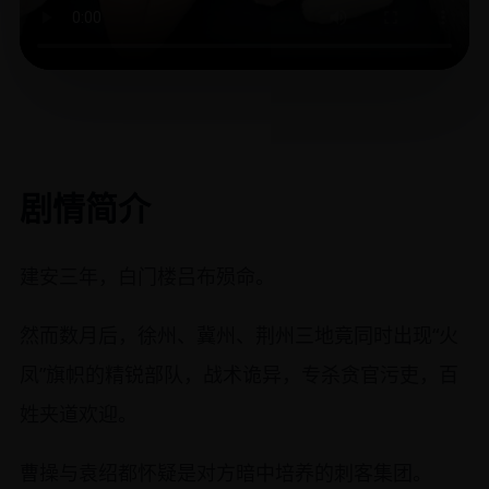
剧情简介
建安三年，白门楼吕布殒命。
然而数月后，徐州、冀州、荆州三地竟同时出现“火
凤”旗帜的精锐部队，战术诡异，专杀贪官污吏，百
姓夹道欢迎。
曹操与袁绍都怀疑是对方暗中培养的刺客集团。