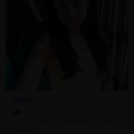
4.6
动作冒险
凶鳄
飓风过境后，一群被注入生长激素的鳄鱼在加油站便利店外
疯狂围困八个人。