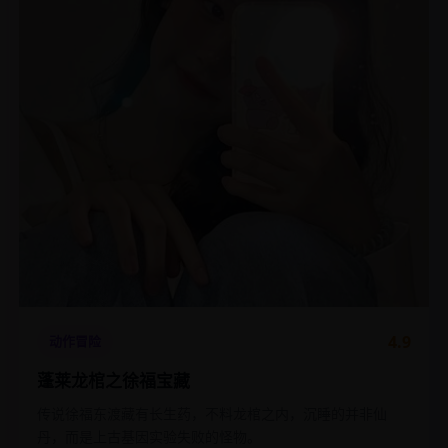
4.9
动作冒险
蓬莱龙棺之徐福宝藏
传说徐福东渡藏有长生药，不料龙棺之内，沉睡的并非仙
丹，而是上古基因实验失败的怪物。