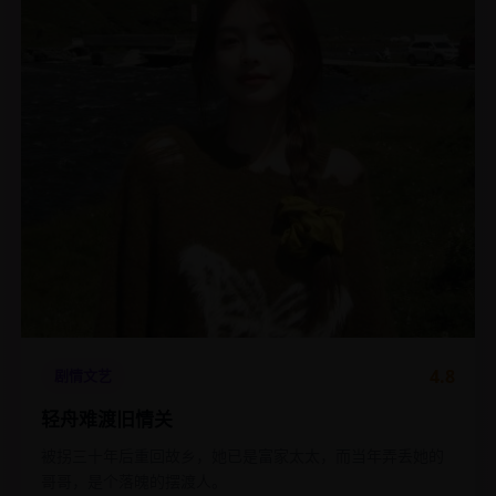
4.8
剧情文艺
轻舟难渡旧情关
被拐三十年后重回故乡，她已是富家太太，而当年弄丢她的
哥哥，是个落魄的摆渡人。