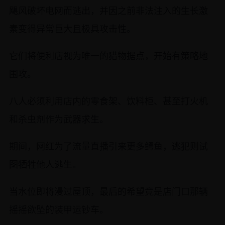
飓风破坏电网而逃出，并因之前非法注入的生长激
素变得异常巨大且极具攻击性。
它们将便利店视为唯一的猎物据点，开始有策略地
围攻。
八人必须利用店内的零食架、饮料柜、甚至打火机
和杀虫剂作为武器求生。
期间，网红为了流量直播引来更多鳄鱼，逃犯则试
图牺牲他人逃生。
当水位即将漫过屋顶，最后的希望竟是店门口那辆
摇摇欲坠的装甲运钞车。