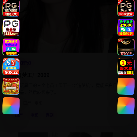
4.9
科幻奇幻
白日梦工厂2009
倒闭玩具厂的三个老员工买下一台“造梦机”，竟能把白日梦变
成产品，然后麻烦来了。
2009
国产
电影
国产
电影
喜剧