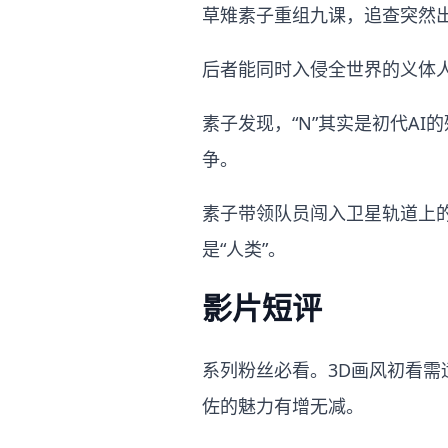
草雉素子重组九课，追查突然出
后者能同时入侵全世界的义体
素子发现，“N”其实是初代A
争。
素子带领队员闯入卫星轨道上
是“人类”。
影片短评
系列粉丝必看。3D画风初看
佐的魅力有增无减。