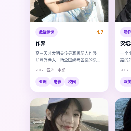
4.7
悬疑惊悚
动
作弊
安培
高三天才发明骨传导耳机帮人作弊，
一个
却意外卷入一场全国统考答案的杀人
路的
灭口案。
上单
2017
亚洲
电影
2007
亚洲
电影
校园
欧