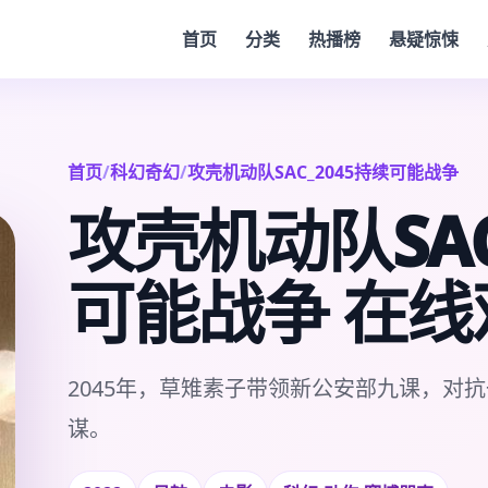
首页
分类
热播榜
悬疑惊悚
首页
/
科幻奇幻
/
攻壳机动队SAC_2045持续可能战争
攻壳机动队SAC
可能战争 在线
2045年，草雉素子带领新公安部九课，对抗
谋。