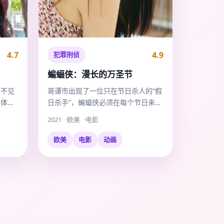
4.7
4.9
犯罪刑侦
蝙蝠侠：漫长的万圣节
听不见
哥谭市出现了一位只在节日杀人的“假
群体，
日杀手”，蝙蝠侠必须在每个节日来临
前，保护下一个目标。
2021
欧美
电影
欧美
电影
动画