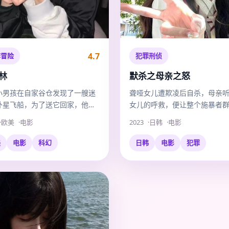
4.7
作冒险
犯罪刑侦
林
默杀之母亲之怒
小男孩在自家谷仓发现了一艘迷
聋哑女儿遭欺凌后自杀，母亲
外星飞船，为了送它回家，他骑
女儿的呼救，便让整个施暴者
车飞越了整个州。
再也听不见任何声音。
欧美
电影
2023
日韩
电影
美
电影
科幻
日韩
电影
犯罪