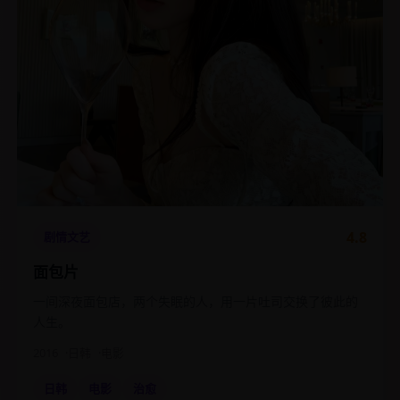
4.8
剧情文艺
面包片
一间深夜面包店，两个失眠的人，用一片吐司交换了彼此的
人生。
2016
日韩
电影
日韩
电影
治愈