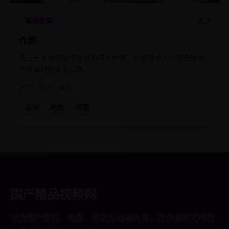
4.7
悬疑惊悚
作弊
高三天才发明骨传导耳机帮人作弊，却意外卷入一场全国统
考答案的杀人灭口案。
2017
亚洲
电影
亚洲
电影
校园
国产精品视频网
精选国产影视、电影、综艺与动漫内容，提供清晰流畅的