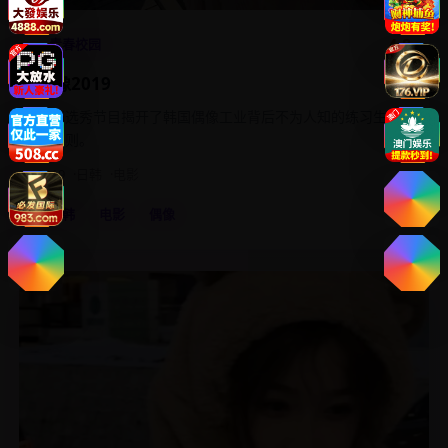
4.8
青春校园
偶像2019
一档选秀节目揭开了韩国偶像工业背后不为人知的练习生淘
汰规则。
2019
日韩
电影
日韩
电影
偶像