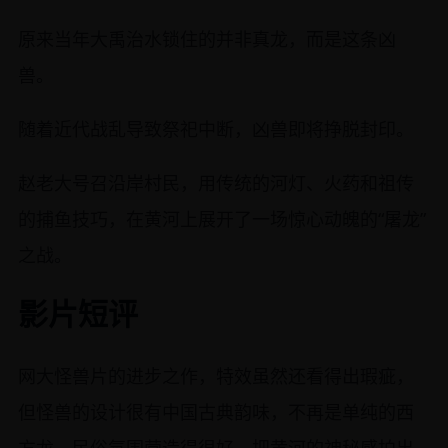
原来当年大禹治水锁住的并非真龙，而是这条凶
兽。
随着近代战乱导致祭祀中断，凶兽即将挣脱封印。
赵老大号召沿岸村民，用传统的河灯、火药和祖传
的捕鱼技巧，在黄河上展开了一场惊心动魄的“屠龙”
之战。
影片短评
网大怪兽片的进步之作，特效虽然还看得出瑕疵，
但怪兽的设计很有中国古典韵味，不再是单纯的西