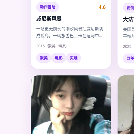
4.6
动作冒险
剧
威尼斯风暴
大法
一场史无前例的潮汐风暴把威尼斯切
美国
成孤岛，一辆旅游巴士卡在运河中
平权
央，车内有刚被诬陷入狱的警探。
2016
欧美
电影
2025
欧美
电影
灾难
欧