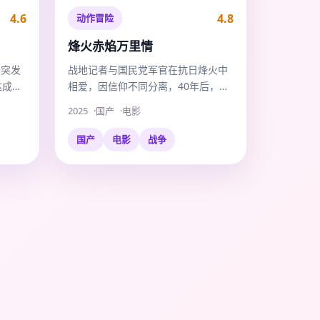
4.6
4.8
动作冒险
烽火赤焰万里情
场突发
战地记者与国民党军官在抗日烽火中
达成一
相爱，因信仰不同分离，40年后，他
们在同一个烈士陵园重逢。
2025
国产
电影
国产
电影
战争