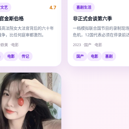
4.7
情文艺
喜剧生活
官金斯伯格
非正式会谈第六季
最高法院女大法官背后的六十年
一档模拟联合国节目的录制现
战争，比任何庭审都激烈。
危机，12国代表必须在停录前
份荒唐的“人类共识”。
欧美
电影
2023
国产
电影
美
电影
传记
国产
电影
喜剧