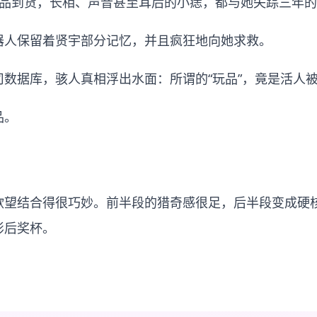
1”的新品到货，长相、声音甚至耳后的小痣，都与她失踪三年
器人保留着贤宇部分记忆，并且疯狂地向她求救。
数据库，骇人真相浮出水面：所谓的“玩品”，竟是活人
品。
欲望结合得很巧妙。前半段的猎奇感很足，后半段变成硬
影后奖杯。