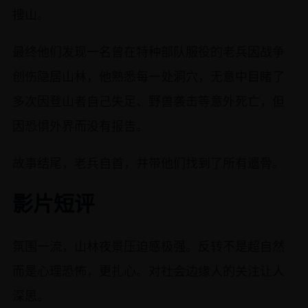
搜山。
最终他们发现一名曾在特种部队服役的老兵因战争
创伤隐居山林，他熟悉每一处洞穴，无意中目睹了
多次因登山者自己失足、野兽袭击等意外死亡，但
因恐惧外界而没有报告。
故事结尾，老兵自首，并带他们找到了所有遗骨。
影片短评
氛围一流，山林夜景压迫感极强。反转不是超自然
而是心理恐怖，更扎心。对社会边缘人的关注让人
深思。