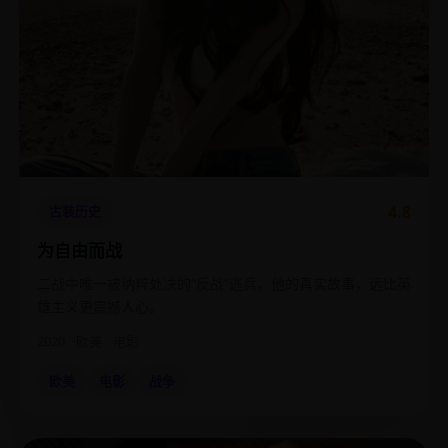
4.8
古装历史
为自由而战
二战中唯一被纳粹处决的“反战”逃兵，他的真实故事，远比英
雄主义更震撼人心。
2020
欧美
电影
欧美
电影
战争