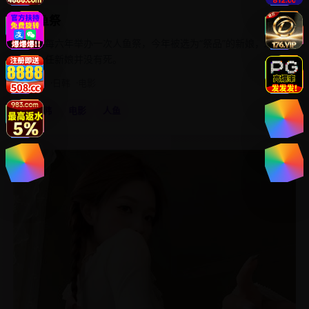
人鱼祭
海岛每六年举办一次人鱼祭，今年被选为“祭品”的新娘，发现
上一任新娘并没有死。
2019
日韩
电影
日韩
电影
人鱼