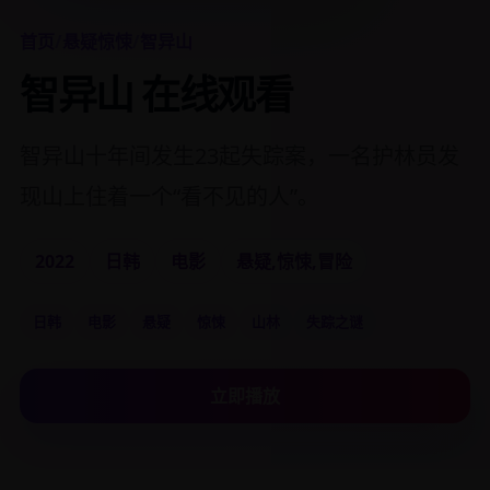
首页
/
悬疑惊悚
/
智异山
智异山 在线观看
智异山十年间发生23起失踪案，一名护林员发
现山上住着一个“看不见的人”。
2022
日韩
电影
悬疑,惊悚,冒险
日韩
电影
悬疑
惊悚
山林
失踪之谜
立即播放