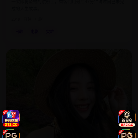
一架即将坠毁的航班上，乘客们用最后47分钟讲述自己未完
成的人生故事。
2019
日韩
电影
日韩
电影
灾难