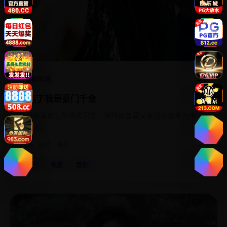
4.6
喜剧生活
不装了我是豪门千金
在公司装穷三年的实习生，突然被首富父亲当众宣布为唯一
继承人。
2024
国产
电影
国产
电影
喜剧