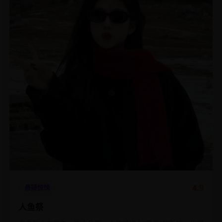
4.9
悬疑惊悚
人鱼祭