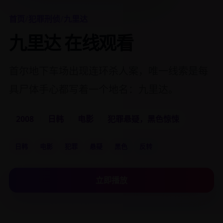
首页
/
犯罪刑侦
/
九里达
九里达 在线观看
首尔地下车场出现连环杀人案，唯一线索是每
具尸体手心都写着一个地名：九里达。
2008
日韩
电影
犯罪悬疑，黑色惊悚
日韩
电影
犯罪
悬疑
黑色
反转
立即播放