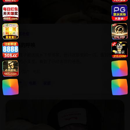
4.5
家庭治愈
小溪的呼唤
城里孩子被送回乡下爷爷家，他讨厌那里的一切，直到他在
后山的小溪里，看到了已经去世的爸爸。
2018
国产
电影
国产
电影
家庭