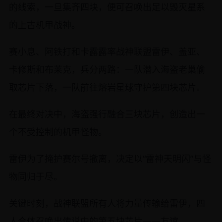
的线索，一旦集齐四块，便可召唤出足以毁灭星系
的上古机甲战神。
赛小息、阿铁打和卡露露率战神联盟雷伊、盖亚、
卡修斯和布莱克，兵分两路：一队潜入海盗老巢偷
取芯片下落，一队前往熔岩星球守护第四块芯片。
在最终对决中，海盗强行融合三块芯片，创造出一
个不受控制的机甲怪物。
雷伊为了掩护赛尔号撤离，决定以“雷神天明闪”与怪
物同归于尽。
关键时刻，战神联盟所有人将力量传输给雷伊，四
人合体召唤出传说中的第五块芯片——友谊。