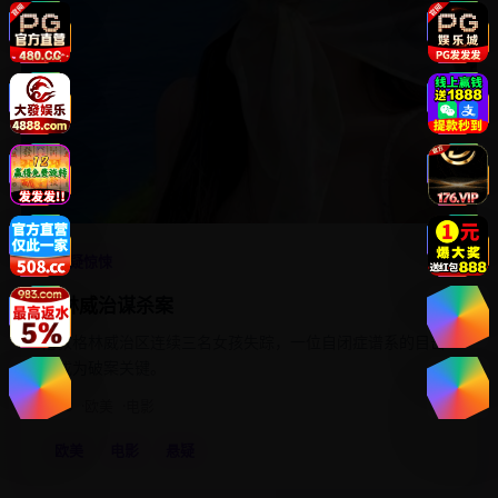
4.5
悬疑惊悚
格林威治谋杀案
伦敦格林威治区连续三名女孩失踪，一位自闭症谱系的目击
者成为破案关键。
2018
欧美
电影
欧美
电影
悬疑