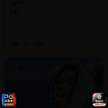
4.8
犯罪刑侦
牛蝇
一名正直的警察被栽赃后入狱，出狱后他化身网络匿名者“牛
蝇”，专叮体制的伤口。
2016
欧美
电影
欧美
电影
惊悚