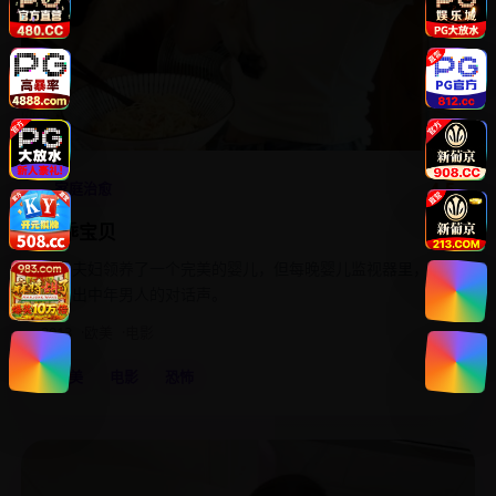
4.5
家庭治愈
乖乖宝贝
新手夫妇领养了一个完美的婴儿，但每晚婴儿监视器里，都
会传出中年男人的对话声。
2013
欧美
电影
欧美
电影
恐怖