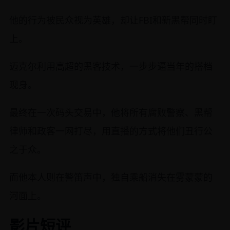
他的行为被民众视为英雄，却让FBI和新黑帮同时盯
上。
迈克尔利用高超的黑客技术，一步步逼当年的搭档
现身。
最终在一次码头交易中，他将所有腐败警察、黑帮
律师和政客一网打尽，用直播的方式将他们丑行公
之于众。
而他本人则在警笛声中，独自乘船消失在雾蒙蒙的
河面上。
影片短评