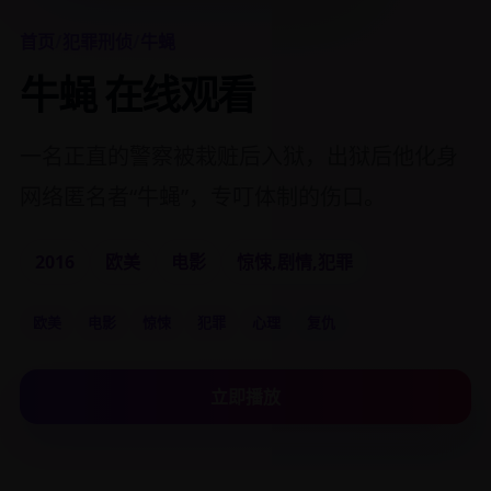
首页
/
犯罪刑侦
/
牛蝇
牛蝇 在线观看
一名正直的警察被栽赃后入狱，出狱后他化身
网络匿名者“牛蝇”，专叮体制的伤口。
2016
欧美
电影
惊悚,剧情,犯罪
欧美
电影
惊悚
犯罪
心理
复仇
立即播放