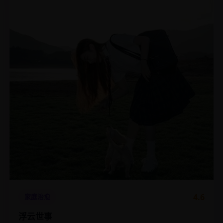
4.6
家庭治愈
浮云世事