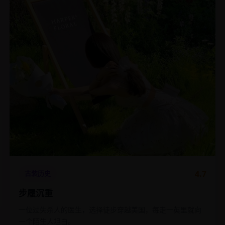
4.7
古装历史
步履沉重
一位过失杀人的医生，选择徒步穿越美国，每走一英里就向
一个陌生人坦白。