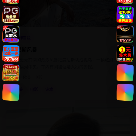
4.6
动作冒险
威尼斯风暴
一场史无前例的潮汐风暴把威尼斯切成孤岛，一辆旅游巴士
卡在运河中央，车内有刚被诬陷入狱的警探。
2016
欧美
电影
欧美
电影
灾难