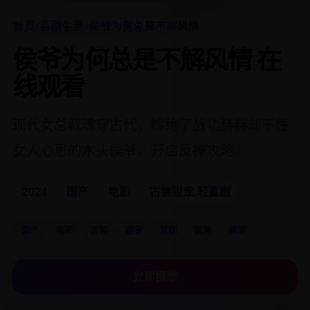
首页
/
喜剧生活
/
侯爷为何总是不解风情
侯爷为何总是不解风情 在
线观看
现代女总裁魂穿古代，嫁给了战功赫赫却不懂
女人心思的木头侯爷，开启反撩攻略。
2024
国产
电影
古装甜宠,轻喜剧
国产
电影
古装
甜宠
喜剧
直男
搞笑
立即播放