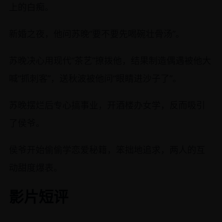
上的白痴。
新婚之夜，他问苏晚“要不要先喝碗壮骨汤”。
苏晚决心用现代“茶艺”撩拨他，结果制造偶遇被他大
喊“抓刺客”，送秋波被他问“眼睛进沙子了”。
苏晚摆烂后专心搞事业，开酒楼办女学，反而吸引
了侯爷。
侯爷开始偷偷学恋爱秘籍，笨拙地追求，两人的互
动甜度爆表。
影片短评