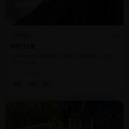
4.7
科幻奇幻
所罗门之歌
一名无神论考古学家根据《圣经·雅歌》的隐藏密码，寻找所
罗门王的宝藏。
2014
欧美
电影
欧美
电影
奇幻