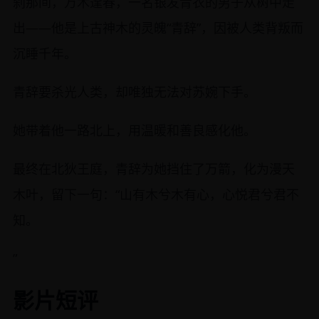
刹那间，万木逢春，一名银发青衣的男子从树中走
出——他是上古神木的灵魄“青辞”，因被人类背叛而
沉睡千年。
青辞要杀光人类，却唯独无法对苏婉下手。
她带着他一路北上，用温暖和善良感化他。
最终在北狄王庭，青辞为她挡住了万箭，化为漫天
木叶，留下一句：“山有木兮木有心，心悦君兮君不
知。
”
影片短评