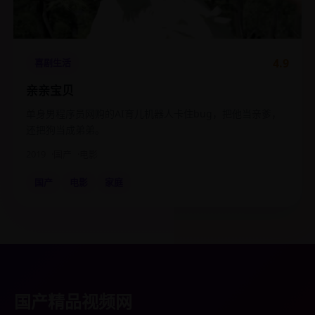
4.9
喜剧生活
亲亲宝贝
单身男程序员网购的AI育儿机器人卡住bug，把他当亲爹，
还把狗当成弟弟。
2019
国产
电影
国产
电影
家庭
国产精品视频网