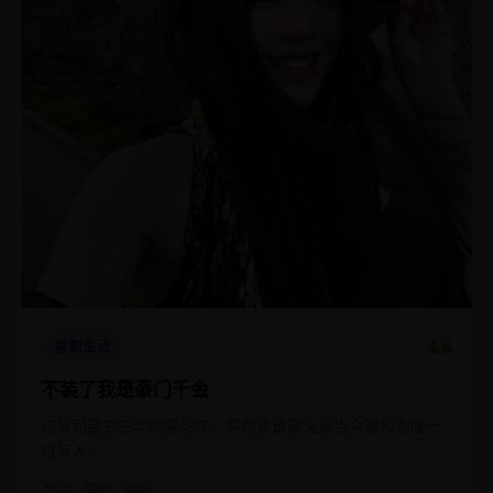
4.6
喜剧生活
不装了我是豪门千金
在公司装穷三年的实习生，突然被首富父亲当众宣布为唯一
继承人。
2024
国产
电影