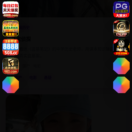
4.8
古装历史
寻宝侦探
一位着迷《盗墓笔记》的中学历史老师，用课本知识破获了
一起真实盗墓案。
2020
国产
电影
国产
电影
悬疑