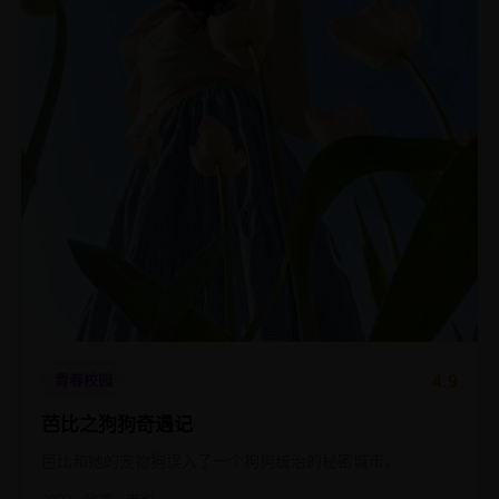
4.9
青春校园
芭比之狗狗奇遇记
芭比和她的宠物狗误入了一个狗狗统治的秘密城市。