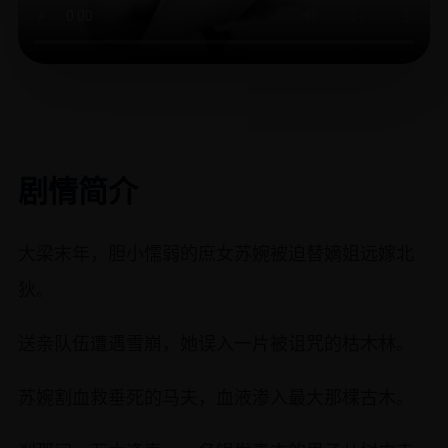
剧情简介
大梁末年，胆小懦弱的庶女苏婉被迫替嫡姐远嫁北
狄。
送亲队伍遭遇雪崩，她误入一片被诅咒的枯木林。
苏婉割血救垂死的马夫，血液渗入最大那棵古木。