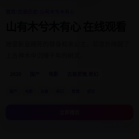
首页
/
古装历史
/
山有木兮木有心
山有木兮木有心 在线观看
她是新皇赐死的替身和亲公主，却意外唤醒了
上古神木中沉睡千年的树灵。
2020
国产
电影
古装爱情,奇幻
国产
电影
古装
奇幻
爱情
虐恋
立即播放