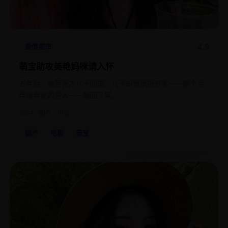
4.9
爱情都市
萌宝助攻美艳妈咪请入怀
五年后，她带天才儿子回国，儿子却悄悄把亲爹——那个当
年抛弃她的男人——骗回了家。
2024
国产
电影
国产
电影
萌宝