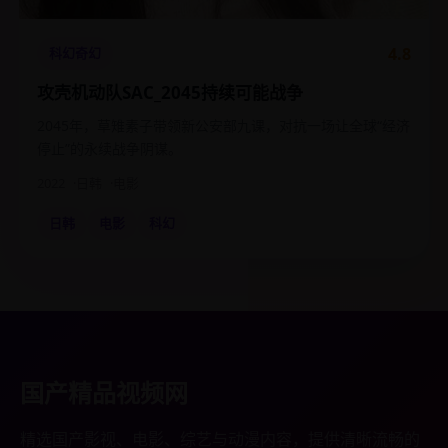
4.8
科幻奇幻
攻壳机动队SAC_2045持续可能战争
2045年，草雉素子带领新公安部九课，对抗一场让全球“经济
停止”的永续战争阴谋。
2022
日韩
电影
日韩
电影
科幻
国产精品视频网
精选国产影视、电影、综艺与动漫内容，提供清晰流畅的