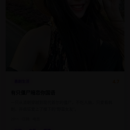
4.7
喜剧生活
有只僵尸暗恋你国语
一只从清朝穿越到现代首尔的僵尸，不吃人脑，只爱看韩
剧，并疯狂爱上了楼下的“野蛮女友”。
2011
日韩
电影