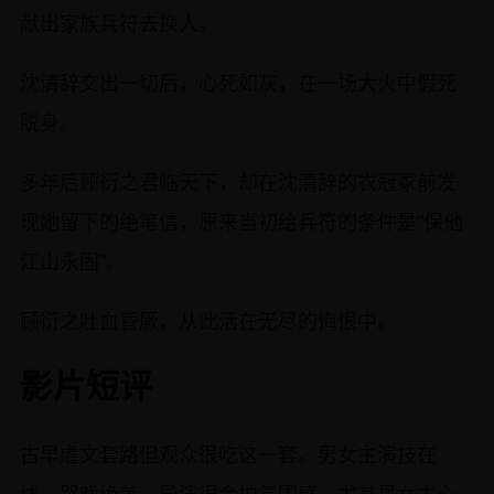
献出家族兵符去换人。
沈清辞交出一切后，心死如灰，在一场大火中假死
脱身。
多年后顾衍之君临天下，却在沈清辞的衣冠冢前发
现她留下的绝笔信，原来当初给兵符的条件是“保他
江山永固”。
顾衍之吐血昏厥，从此活在无尽的悔恨中。
影片短评
古早虐文套路但观众很吃这一套。男女主演技在