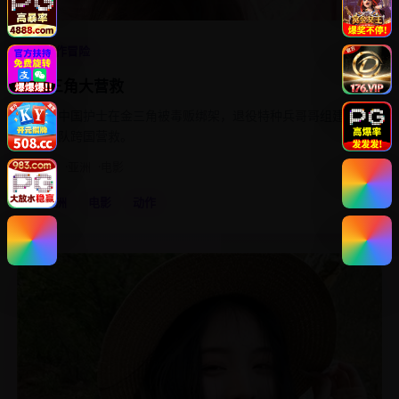
4.6
动作冒险
金三角大营救
一名中国护士在金三角被毒贩绑架，退役特种兵哥哥组建五
人小队跨国营救。
2020
亚洲
电影
亚洲
电影
动作