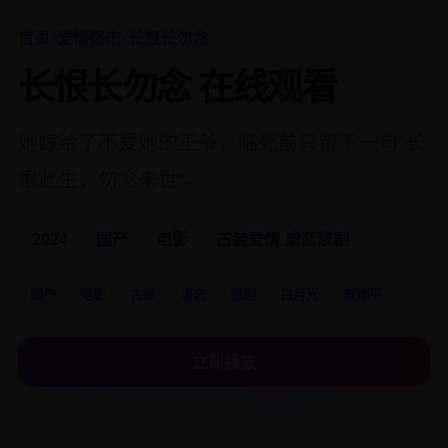
首页
/
爱情都市
/
长恨长勿念
长恨长勿念 在线观看
她嫁给了不爱她的王爷，临死前只留下一句“长
恨此生，勿念来世”。
2024
国产
电影
古装爱情,虐恋悲剧
国产
电影
古装
虐恋
悲剧
白月光
意难平
立即播放