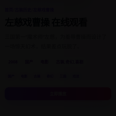
首页
/
古装历史
/
左慈戏曹操
左慈戏曹操 在线观看
三国第一“魔术师”左慈，为羞辱曹操而设计了
一场惊天幻术，结果差点玩脱了。
2008
国产
电影
古装,奇幻,喜剧
国产
电影
古装
奇幻
三国
戏说
立即播放