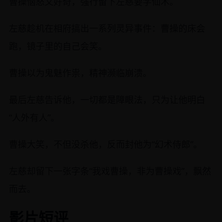
曹操恼怒又好奇，强行留下左慈要学仙术。
左慈趁机在相府搞出一系列灵异事件：曹操的床会
跑，镜子里的自己会笑。
曹操以为鬼魅作祟，精神濒临崩溃。
最后左慈告诉他，一切都是障眼法，只为让他明白
“人外有人”。
曹操大笑，不但没杀他，反而封他为“幻术侍郎”。
左慈却留下一张字条“我戏曹操，非为曹操戏”，飘然
而去。
影片短评