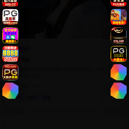
4.8
犯罪刑侦
穴界风云
一名盗墓贼意外挖通日本最大黑帮的地下金库，引发一连串
啼笑皆非的混战。
2011
日韩
电影
日韩
电影
喜剧