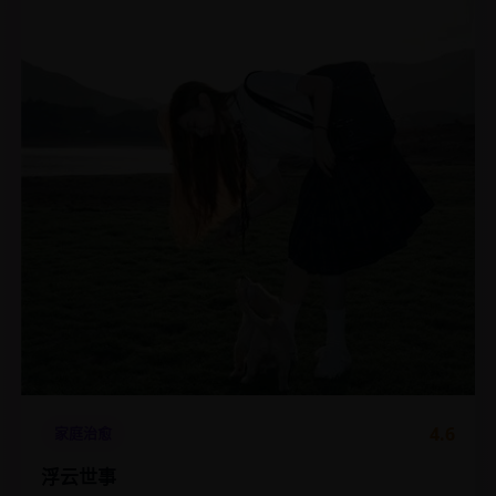
4.6
家庭治愈
浮云世事