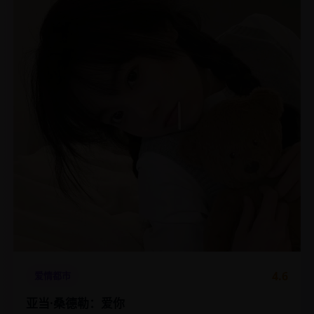
4.6
爱情都市
亚当·桑德勒：爱你