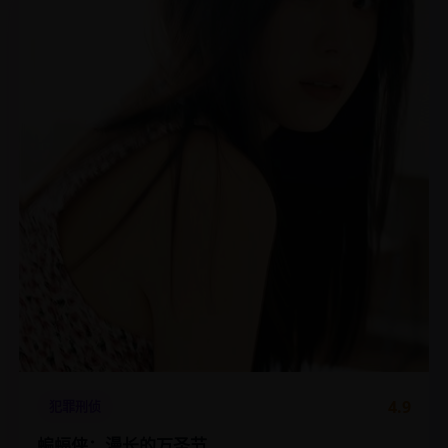
4.9
犯罪刑侦
蝙蝠侠：漫长的万圣节