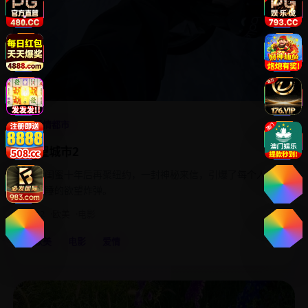
4.7
爱情都市
欲望城市2
四个闺蜜十年后再聚纽约，一封神秘来信，引爆了每个人心
底沉睡的欲望炸弹。
2012
欧美
电影
欧美
电影
爱情