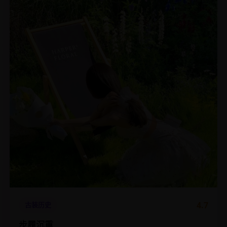
4.7
古装历史
步履沉重