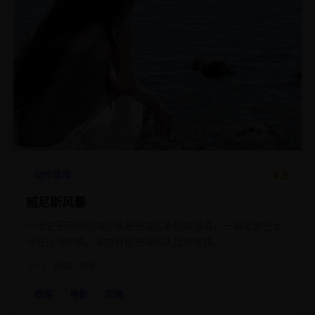
4.6
动作冒险
威尼斯风暴
一场史无前例的潮汐风暴把威尼斯切成孤岛，一辆旅游巴士
卡在运河中央，车内有刚被诬陷入狱的警探。
2016
欧美
电影
欧美
电影
灾难