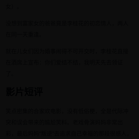
女）。
没想到富家女的爸爸竟是李桂花的初恋情人，两人
在同一天重逢。
就在儿女们因为婚事闹得不可开交时，李桂花直接
在酒席上宣布：你们爱结不结，我明天先去领证
了。
影片短评
笑点密集的合家欢电影，没有低俗梗，全是代际冲
突和误会带来的尴尬笑料。老戏骨演妈妈非常出
彩，最后妈妈“叛逆”去追求自己幸福的那段很感人，