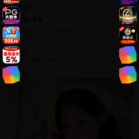
4.6
动作冒险
金三角大营救
一名中国护士在金三角被毒贩绑架，退役特种兵哥哥组建五
人小队跨国营救。
2020
亚洲
电影
亚洲
电影
动作