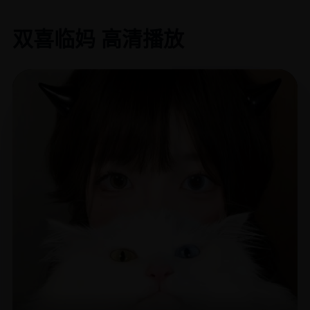
双喜临妈 高清播放