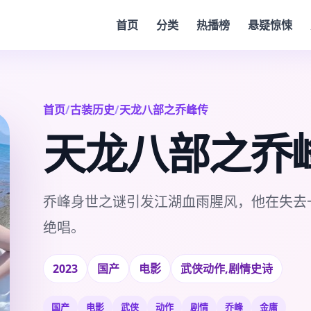
首页
分类
热播榜
悬疑惊悚
首页
/
古装历史
/
天龙八部之乔峰传
天龙八部之乔
乔峰身世之谜引发江湖血雨腥风，他在失去
绝唱。
2023
国产
电影
武侠动作,剧情史诗
国产
电影
武侠
动作
剧情
乔峰
金庸