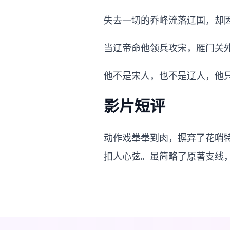
失去一切的乔峰流落辽国，却
当辽帝命他领兵攻宋，雁门关
他不是宋人，也不是辽人，他
影片短评
动作戏拳拳到肉，摒弃了花哨
扣人心弦。虽简略了原著支线