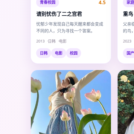
4.5
青春校园
家
请别忧伤了二之宫君
重鸟
忧郁少年发现自己每天醒来都会变成
父亲
不同的人，只为寻找一个答案。
的鸟
开始
2013
日韩
电影
2023
日韩
电影
校园
国