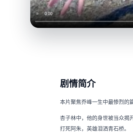
剧情简介
本片聚焦乔峰一生中最惨烈的篇
杏子林中，他的身世被当众揭
打死阿朱，英雄泪洒青石桥。