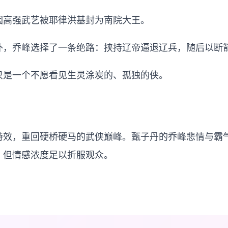
因高强武艺被耶律洪基封为南院大王。
外，乔峰选择了一条绝路：挟持辽帝逼退辽兵，随后以断
只是一个不愿看见生灵涂炭的、孤独的侠。
特效，重回硬桥硬马的武侠巅峰。甄子丹的乔峰悲情与霸
，但情感浓度足以折服观众。