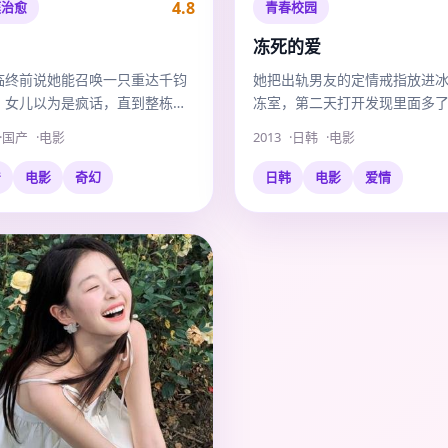
4.8
庭治愈
青春校园
冻死的爱
临终前说她能召唤一只重达千钧
她把出轨男友的定情戒指放进
，女儿以为是疯话，直到整栋楼
冻室，第二天打开发现里面多
下沉。
还在跳动的人类心脏。
国产
电影
2013
日韩
电影
产
电影
奇幻
日韩
电影
爱情