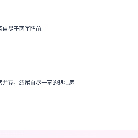
箭自尽于两军阵前。
气并存，结尾自尽一幕的悲壮感