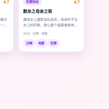
4.7
4.7
犯罪刑侦
默杀之母亲之怒
冰箱冷
聋哑女儿遭欺凌后自杀，母亲听不见
了一颗
女儿的呼救，便让整个施暴者群体，
再也听不见任何声音。
2023
日韩
电影
日韩
电影
犯罪