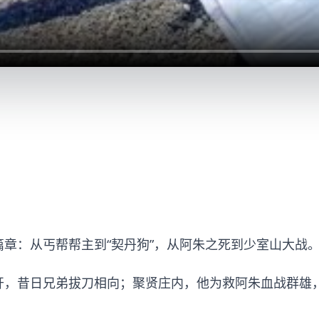
章：从丐帮帮主到“契丹狗”，从阿朱之死到少室山大战
开，昔日兄弟拔刀相向；聚贤庄内，他为救阿朱血战群雄