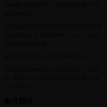
芭蕾舞剧《红色娘子军》，而陈宵是东北唯一还在
练功的男舞者。
他在戒备森严的排练楼里遇到了同样被“征用”的旧贵
族出身的首席、被下放的天才编导，以及一位负责
“监视”他们的女军代表。
随着76年巨变来临，排练成了风暴中的孤岛。
当最终演出的大幕拉开，陈宵在跳完最后一个大跳
后，发现台下那个原本该坐满外宾的观众席，只剩
下一排空椅子。
影片短评