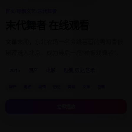
首页
/
剧情文艺
/
末代舞者
末代舞者 在线观看
文革末期，东北农场一名会跳芭蕾的男知青被
秘密送入北京，成为最后一届“样板戏舞者”。
2015
国产
电影
剧情,历史,艺术
国产
电影
剧情
历史
舞蹈
文革
芭蕾
立即播放