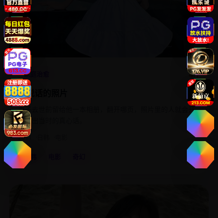
4.7
家庭治愈
会说话的照片
妻子去世前留给他一本相册，翻开哪页，照片里的人就会开
口说出当时的真心话。
2011
日韩
电影
日韩
电影
奇幻