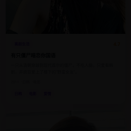
4.7
喜剧生活
有只僵尸暗恋你国语
一只从清朝穿越到现代首尔的僵尸，不吃人脑，只爱看韩
剧，并疯狂爱上了楼下的“野蛮女友”。
2011
日韩
电影
日韩
电影
爱情