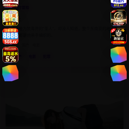
4.7
动作冒险
毒圣
他被誉为禁毒界的“圣人”，却没人知道，整个东南亚的地下毒
网，都是他亲手编织的。
2022
国产
电影
国产
电影
犯罪