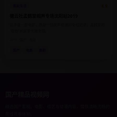
4.9
喜剧生活
德云社孟鹤堂相声专场沈阳站2019
这不是一部电影，而是一场笑声核爆的全程记录，孟鹤堂的
“盘他”从这里火遍全国。
2019
国产
电影
国产
电影
喜剧
国产精品视频网
精选国产影视、电影、综艺与动漫内容，提供清晰流畅的
在线观看体验。