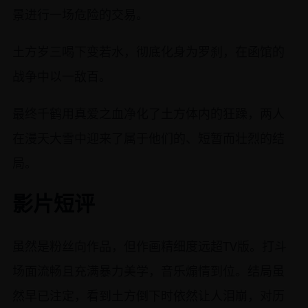
景进行一场危险的交易。
土方岁三喝下变若水，彻底化身为罗刹，在函馆的
战争中以一敌百。
最终千鹤用真爱之血净化了土方体内的狂躁，两人
在漫天大雪中迎来了属于他们的、短暂而壮烈的结
局。
影片短评
虽然是粉丝向作品，但作画精细度远超TV版。打斗
场面流畅且充满暴力美学，音乐煽情到位。结局虽
然早已注定，看到土方倒下时依然让人泪崩，对历